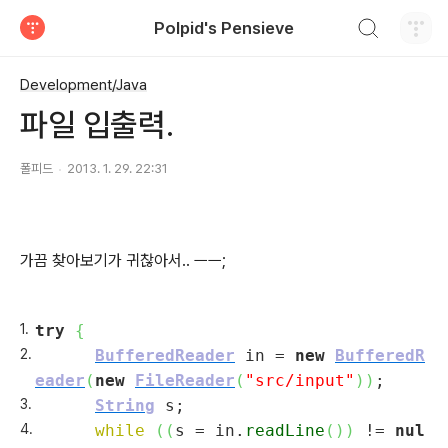
검색하기
Polpid's Pensieve
티스토리
Development/Java
파일 입출력.
폴피드
2013. 1. 29. 22:31
가끔 찾아보기가 귀찮아서.. ㅡㅡ;
try
{
BufferedReader
in =
new
BufferedR
eader
(
new
FileReader
(
"src/input"
)
)
;
String
s;
while
(
(
s = in.
readLine
(
)
)
!=
nul