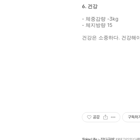
6. 건강
- 체중감량 -3kg
- 체지방량 15
건강은 소중하다. 건강해야
공감
구독하
'
Enjoy Life
>
잡다구레
' 카테고리의 다른