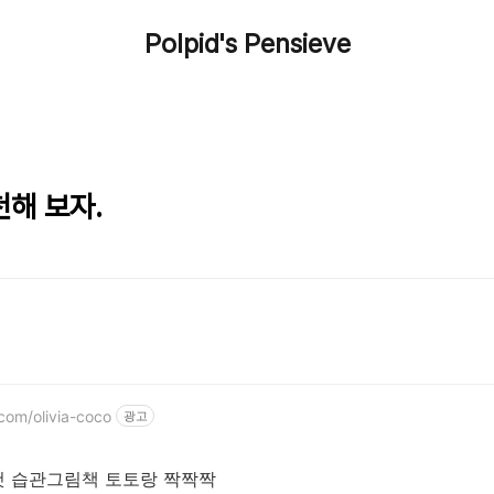
Polpid's Pensieve
천해 보자.
.com/olivia-coco
광고
첫 습관그림책 토토랑 짝짝짝