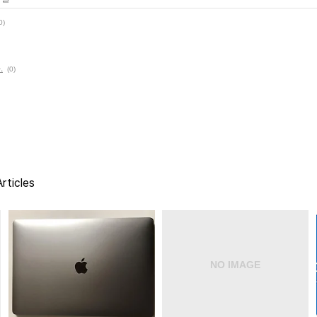
0)
.
(0)
rticles