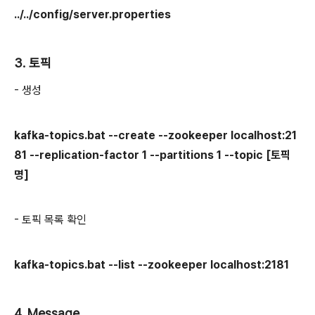
../../config/server.properties
3. 토픽
- 생성
kafka-topics.bat --create --zookeeper localhost:21
81 --replication-factor 1 --partitions 1 --topic [토픽
명]
- 토픽 목록 확인
kafka-topics.bat --list --zookeeper localhost:2181
4. Message