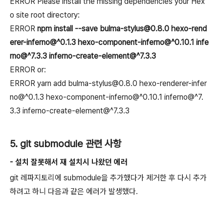
ERROR Please install the missing dependencies your Hex
o site root directory:
ERROR
npm install --save bulma-stylus@0.8.0 hexo-rend
erer-inferno@^0.1.3 hexo-component-inferno@^0.10.1 infe
rno@^7.3.3 inferno-create-element@^7.3.3
ERROR or:
ERROR yarn add bulma-stylus@0.8.0 hexo-renderer-infer
no@^0.1.3 hexo-component-inferno@^0.10.1 inferno@^7.
3.3 inferno-create-element@^7.3.3
5. git submodule 관련 사항
- 설치 잘못해서 재 설치시 나왔던 에러
git 레파지토리에 submodule을 추가했다가 제거한 후 다시 추가
하려고 하니 다음과 같은 에러가 발생했다.