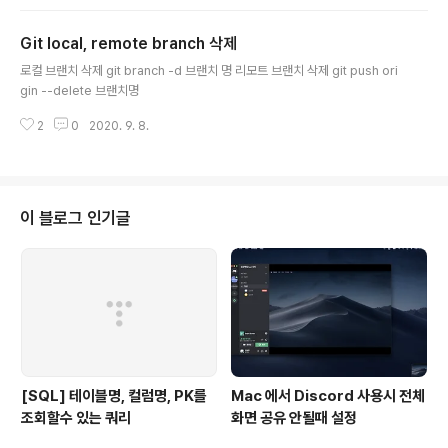
or 가 나면 앞에 sudo 추가) npm install hexo-cli -g -
hexo 기본 구성 하기 hexo init [폴더명] 여기에서 폴더
Git local, remote branch 삭제
는 기존에 있던것은 안되고 새로 생성하거나 그냥 이름을
글 내용
적으면 자동으로 생성해준다. 실제 폴더에 들어가면 아래
로컬 브랜치 삭제 git branch -d 브랜치 명 리모트 브랜치 삭제 git push ori
와 같이 구성이 되어있다. - _config.yml 파일 설정 하기
gin --delete 브랜치명
간단하게 다음 두개 항목만 설정해준다. # Site (사이트 설
명 : 자신에게 맞게 설정해주면 된다.) title: He..
2
0
2020. 9. 8.
이 블로그 인기글
[SQL] 테이블명, 컬럼명, PK를
Mac 에서 Discord 사용시 전체
조회할수 있는 쿼리
화면 공유 안될때 설정