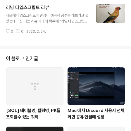
면서 리팩토링을 하는것이 필수이다. 하지만 언어가 갖고
러닝 타입스크립트 리뷰
있는 기능만 알고 있다고 해서 해결될 문제는 아니다. 무엇
글 내용
보다도 무언가를 만들어보면서 느낄수 있는 것들이 있기
최근에 타입스크립트에 관심이 생겨서 공부를 해보려고 했
때문이다. 이런 이유에서 이 책은 리액트를 공부한 사람들
었는데 마침 나는 리뷰어다 책 목록에 "러닝 타입스크립트"
에게 프로젝트를 따라 해보면서 기능들을 활용해 볼 수 있
신간이 있어서 읽게 되었다. O'Reilly 책 표지에 밝은 색깔
는 좋은 참고서가 될 수 있다. (기본적인 지식은 반드시 알
0
0
2023. 2. 24.
이 들어가 있는것은 정말 오랜만에 본것 같다. 책은 생각보
고 있어야 한다.) 무언가를 하나 만들려면 하루 아침에 뚝딱
다 쉽게 읽혀진다. 설명과 코드로 이루어진 책이긴 하지만
만들어지는 것은 아니다. 먼저 생각해야 할..
따라하기도 쉽고 이해하기 쉽게 설명이 되어있다. 특히 코
드 부부은 주석과 오류에 대한 내용이 컬러로 표기되어있
어서 눈에 더 잘 들어왔다. 소스코드도 다 제공이 되긴 하지
이 블로그 인기글
만 간단한 코드들이니 직접 해보는것이 좋다. 저자가 책 서
문에 말한대로 이책은 한번 가볍게 1독을 한 후에 레퍼런스
처럼 활용하는게 가장 좋은 활용법인것 같다. 간단한 문법
과 설명들이지만 다 외울수 있는 양은 아니다. 보다보면 내
용이 생각이 안나는 경우..
[SQL] 테이블명, 컬럼명, PK를
Mac 에서 Discord 사용시 전체
조회할수 있는 쿼리
화면 공유 안될때 설정