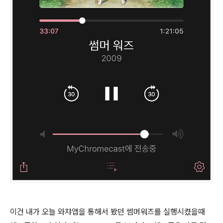
이건 내가 오늘 와챠앱을 통해서 봤던 썸머워즈를 실행시켰을때