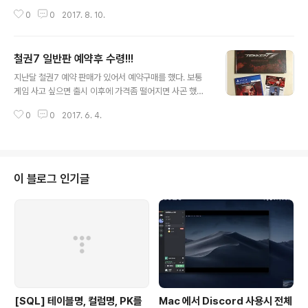
학교 끝나고 동네 PC 방을 돌아다니면서 한참 게임을 했었
0
0
2017. 8. 10.
다. 특히 PC방 새로 오픈하는 곳은 당일 무료로 게임을 할
수 있어서 친구들하고 같이 많이 찾아다녔다. 그랬던 그 게
임이 이번에 리마스터가 되서 다시 나왔다. 실제로 예전에
철권7 일반판 예약후 수령!!!
했던 버전이 최근에 무료로 풀려서 한번 해봤는데 그래픽
글 내용
이 정말 한숨이 나올정도였다. 어렸을때 게임할때는 전혀
지난달 철권7 예약 판매가 있어서 예약구매를 했다. 보통
몰랐었는데 지금에서 보니 유닛의 그래픽이 현저히 떨어졌
게임 사고 싶으면 출시 이후에 가격좀 떨어지면 사곤 했는
다. 심지어 와이드는 지원하지 않아서 컴퓨터 모니터를 다
데 이번에 같이 주는 예약 특전이 맘에 들어서 바로 예약구
채울수도 없었다. 그랬던 것을 블리자드가 왠일로 리마스
0
0
2017. 6. 4.
매를 했다. 그리고 잠시 잊고 있다가 6월 1일 출시후 바로
터링을 했다. 예약판매 한지는 꽤 됐고 어제 제품을 받았다.
그날 저녁에 택배로 받았다. 예약 특전에 포함된 것들은 철
그리고 지금은 PC 방에 한해서만 게..
권7 타이틀과 커맨드북, 콜렉터즈카드, 프로모션 코드로
구성되어있다. 위에 보이는 것이 커맨드 북이다. 내가 예약
구매를 하게된 가장 큰 이유가 저 커맨드 북이었다. 커맨드
이 블로그 인기글
북이 저정도 퀄리티이면 이건 예약구매 필수다라는 생각을
바로 했다. 타이틀과 콜렉터즈 카드이다. 타이틀이야 다른
게임과 동일하고 콜렉터즈 카드야 플라스틱 카드 정도이
다. 난 이것때문에 예판을 구매한게 아니니깐. 자, 바로 이
거다. 커맨드북. 거의 이건 커..
[SQL] 테이블명, 컬럼명, PK를
Mac 에서 Discord 사용시 전체