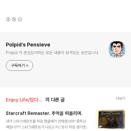
(새창열림)
로그 정보
Polpid's Pensieve
Polpid 가 관심있어하는 모든 내용이 담겨있는 공간입니다.
구독하기
더보기
Enjoy Life/잡다구레
의 다른 글
Starcraft Remaster. 추억을 떠올리며.
글 내용
내가 스타크래프트를 처음 했을때가 언제였더라? 중학교
때였나??? 스타크래프트가 나오고 PC 방이 처음 생기면서