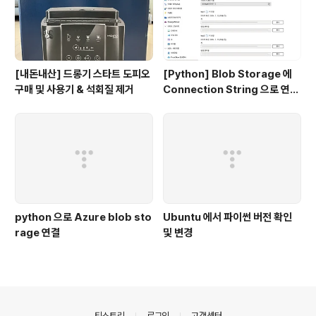
[내돈내산] 드롱기 스타트 도피오
[Python] Blob Storage 에
구매 및 사용기 & 석회질 제거
Connection String 으로 연결
하기
python 으로 Azure blob sto
Ubuntu 에서 파이썬 버전 확인
rage 연결
및 변경
의안내
티스토리
로그인
고객센터