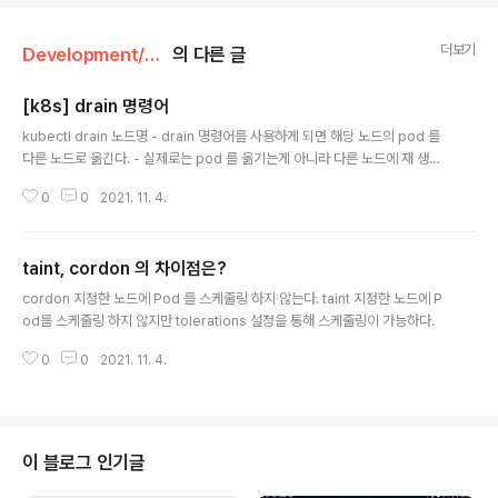
더보기
Development/Docker&Kubernetes
의 다른 글
[k8s] drain 명령어
글 내용
kubectl drain 노드명 - drain 명령어를 사용하게 되면 해당 노드의 pod 를
다른 노드로 옮긴다. - 실제로는 pod 를 옮기는게 아니라 다른 노드에 재 생성
한다. - 데몬셋을 무시하고 진행할 경우에는 --ignore-daemonsets 옵션을
0
0
2021. 11. 4.
사용한다. 아래와 같이 myserver-002와 myserver-003 에 pod 가 각각
deploy 되어있다. root@myserver-001:~# kubectl get po -o wide
NAME READY STATUS RESTARTS AGE IP NODE NOMINATED NO
taint, cordon 의 차이점은?
DE READINESS GATES rollout-nginx-74695fdcd-5trw5 1/1 Runni
글 내용
ng 0 3m55s 10.32.0.2 myserver-002 r..
cordon 지정한 노드에 Pod 를 스케줄링 하지 않는다. taint 지정한 노드에 P
od를 스케줄링 하지 않지만 tolerations 설정을 통해 스케줄링이 가능하다.
0
0
2021. 11. 4.
이 블로그 인기글