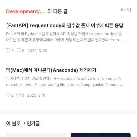
더보기
Development/Python
의 다른 글
[FastAPI] request body의 필수값 존재 여부에 따른 응답
글 내용
FastAPI 와 Pydantic 을 이용해서 API 작성을 하면서 request body로 들
어오는 값의 존재 유무에 따라서 어떻게 세팅 되는지 확인이 필요했다. from ty
ping import Union from fastapi import FastAPI from pydantic imp
0
0
2024. 3. 20.
ort BaseModel app = FastAPI() class Item(BaseModel): name: str
price: float is_offer: bool | None = True address: str = "seoul" ad
dress1: str | None = None @app.post("/items") def insert_item(it
맥(Mac)에서 아나콘다(Anaconda) 제거하기
em: Item): return item 아주 간단한 API 이다. name..
글 내용
1. 아나콘다 설치 경로 확인하기 ➜ ~ conda info active environment : N
one shell level : 0 user config file : /Users/sanghyunkim/.condarc
populated config files : conda version : 23.3.1 conda-build versio
2
0
2023. 8. 11.
n : 3.23.3 python version : 3.10.10.final.0 virtual packages : __arch
spec=1=x86_64 __osx=10.16=0 __unix=0=0 base environment : /
usr/local/anaconda3 (writable) conda av data dir : /usr/local/anac
onda3/etc/conda..
이 블로그 인기글