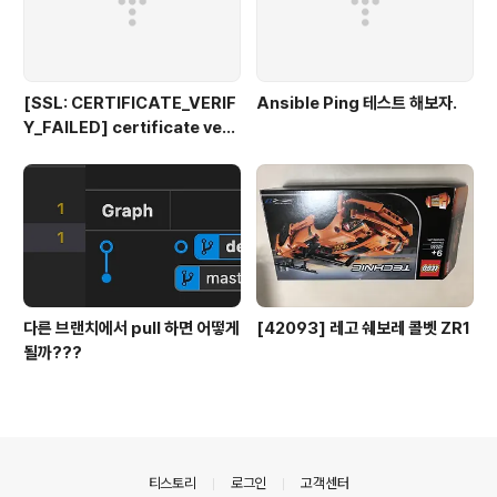
[SSL: CERTIFICATE_VERIF
Ansible Ping 테스트 해보자.
Y_FAILED] certificate veri
fy failed: unable to get loc
al issuer certificate
다른 브랜치에서 pull 하면 어떻게
[42093] 레고 쉐보레 콜벳 ZR1
될까???
의안내
티스토리
로그인
고객센터