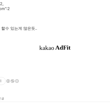
2,
om":2
할수 있는게 많은듯..
기
 글