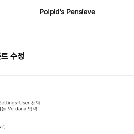
Polpid's Pensieve
 폰트 수정
 Settings-User 선택
 Verdana 입력
a",