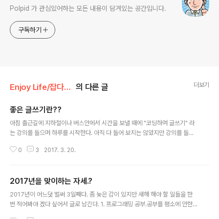
Polpid 가 관심있어하는 모든 내용이 담겨있는 공간입니다.
구독하기
더보기
Enjoy Life/잡다구레
의 다른 글
좋은 글쓰기란??
글 내용
아침 출근길에 지하철이나 버스안에서 시간을 보낼 때에 "코딩하며 글쓰기" 라
는 강의를 들으며 하루를 시작한다. 아직 다 들어 보지는 않았지만 강의를 들으
면서 느끼는 점이 많아 몇글자 적어본다. 많이 읽어라. 많이 써라. 많이 생각해
0
3
2017. 3. 20.
라. 책을 많이 읽으면 어휘력이나 상상력이 풍부해져서 글쓰기에 많은 도움이
된다. 책을 통해서 우리는 직접 체험해 볼 수 없는 다양하고 무궁무진한 일들을
간접 경험하고 배우게 된다. 그리고 그런 경험들을 통해 글쓰기의 영역도 넓힐
2017년을 맞이하는 자세.?
수 있다. 어떻게 보면 당연한 일인데 생각만큼 실천이 쉽지가 않다. 책 선정 과정
글 내용
에서 부터 어떤 책을 읽어야 할까, 시간이 날때마다 과연 틈틈이 읽을 수 있을까,
2017년이 어느덧 벌써 3일째다. 좀 늦은 감이 있지만 새해 해야 할 일들을 한
고민하고 망설이다 보면 결국 책읽기는 뒷전으로 밀리기 쉽상이다. 글을 쓴느
번 적어봐야 겠다 싶어서 글로 남긴다. 1. 프로그래밍 공부.공부를 평소에 안한
과정은 생각보..
것은 아니지만 그렇다고 계획적으로 하지도 않았다.그러다 보니 게을러 지고 어