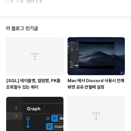
0
0
2017. 1. 3.
느새 나만 저 멀리 뒤쳐져 있다는 생각이 들었다. 그리고 최근 몇년간 backen
d 위주로 일을 하다보니 frontend에 관련된 지식은 거의 퇴화 수준이다.(bac
kend도 많이 부족하긴 하다.) 그래서 새해에는 REACT를 공부해보기로 했다.
(첫 과목은 REACT로 선택)어제부터 조금씩 시작했는데.. 모르는게 너무 많다.
그리고 조금 공부해 보다 보니 관련해서 알아야 할 기술들이 많아지고 있다. 이
이 블로그 인기글
렇게 연결된 가지들을 꾸준히 공부해 나가면 될것 같다. 2. 글쓰기.무엇인..
[SQL] 테이블명, 컬럼명, PK를
Mac 에서 Discord 사용시 전체
조회할수 있는 쿼리
화면 공유 안될때 설정