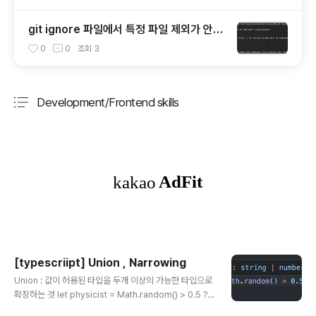
git ignore 파일에서 특정 파일 제외가 안될
때.
0
0
조회
3
Development/Frontend skills
분류 전체보기
주요 글 목록
[typescriipt] Union , Narrowing
글 내용
Union : 값이 허용된 타입을 두개 이상의 가능한 타입으로
확장하는 것 let physicist = Math.random() > 0.5 ?
"TEST" : 100; 실제 위와 같은 코드에서는 아래와 같이