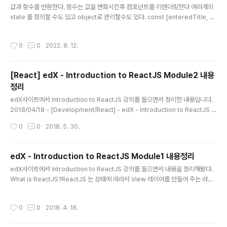
값과 함수를 반환한다. 함수는 값을 변화시킨후 컴포넌트를 리렌더링한다 여러개의
하는것은 안좋다.
state 를 정의할 수도 있고 object로 관리할수도 있다. const [enteredTitle, se
tEnteredTitle] = useState(''); const [enteredAmount, setEnteredAmo
unt] = useState(0); const [enteredDate, setEnteredDate] = useState
작성시간
0
0
2022. 8. 12.
(); const [userInput, setUserInput] = useState({ enteredTitle: '', enter
edAmount: 0, enteredDate: '' }) 주의 할 점은 update 시 object에 있는 일부
키만 업데이트 한다면 다른 키들이 사라진다. 아래와..
[React] edX - Introduction to ReactJS Module2 내용
정리
글 내용
edX사이트에서 Introduction to ReactJS 강의를 들으면서 정리한 내용입니다.
2018/04/18 - [Development/React] - edX - Introduction to ReactJS M
odule1 내용정리 Class Components - Class Component Class Compo
작성시간
0
0
2018. 5. 30.
nent 는 Functional Component 와 다르게 React Component 가 라이프사이
클 메소드(Life Cycle method) 와 상태(state) 를 가질수 있도록 해준다. Class
Component는 this.state, this.props 를 가지고 있다. 1 2 3 4 5 class Welc
edX - Introduction to ReactJS Module1 내용정리
ome extends React.Component{ render(){ ret..
글 내용
edX사이트에서 Introduction to ReactJS 강의를 들으면서 내용을 정리해봤다.
What is ReactJS?ReactJS 는 상태에 따라서 View 레이어를 만들어 주는 라이
브러리이다.React Compnents는 Virtual DOM 을 생성한다. ReactCompnen
t의 상태가 변경되면 새로운 Virtual DOM을 생성하고 차이점을 분석한다. 그리고
작성시간
0
0
2018. 4. 18.
효과적인 방법으로 HTML DOM 에 반영한다. Rendering Elements- React El
ementsReact Elements 는 DOM 노드에 표현되는 Object 이다. JSX를 사용