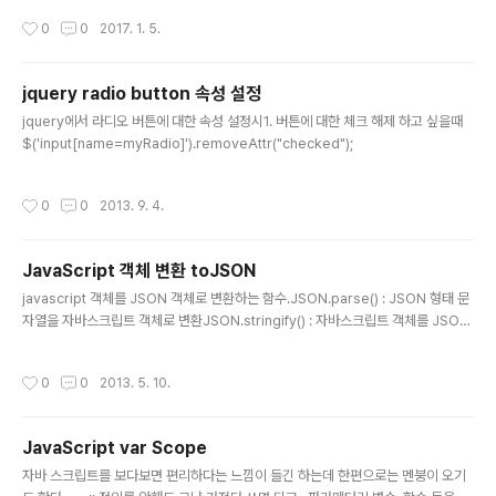
보았다.먼저 node.js 를 설치해야 해서 찾아봤는데.. 초 간
작성시간
0
0
2017. 1. 5.
단.. 먼저 node.js 사이트에 가서 파일을 다운 받는다. 그
리고 클릭, 클릭, 클릭 그리고 설치 완료.. 터미널 창에서 n
pm 쳤을때 help 명령어들 나오면 정상설치다..
jquery radio button 속성 설정
글 내용
jquery에서 라디오 버튼에 대한 속성 설정시1. 버튼에 대한 체크 해제 하고 싶을때
$('input[name=myRadio]').removeAttr("checked");
작성시간
0
0
2013. 9. 4.
JavaScript 객체 변환 toJSON
글 내용
javascript 객체를 JSON 객체로 변환하는 함수.JSON.parse() : JSON 형태 문
자열을 자바스크립트 객체로 변환JSON.stringify() : 자바스크립트 객체를 JSON
형슥으로 변환결과값Object {name: "TEST", gender: "Male"} test.html:10
{"name":"TEST","gender":"Male"} test.html:11Fri May 10 2013 08:59:5
작성시간
0
0
2013. 5. 10.
1 GMT+0900 (대한민국 표준시) test.html:152013-05-09T23:59:51.036
Z test.html:16"2013-05-09T23:59:51.036Z" test.html:17"2013-05-09
T23:59:51.036Z" 정말 요즘 javascript, jquery때문..
JavaScript var Scope
글 내용
자바 스크립트를 보다보면 편리하다는 느낌이 들긴 하는데 한편으로는 멘붕이 오기