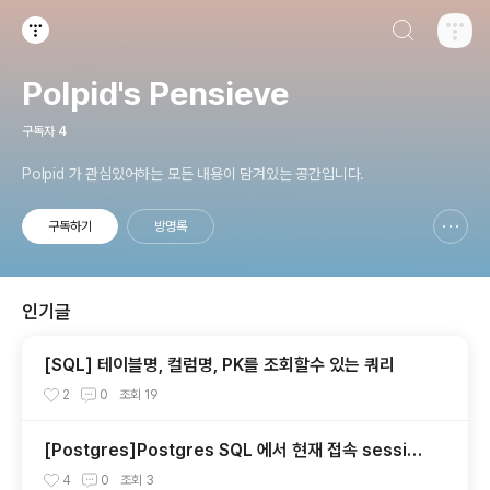
검색하기
티스토리
Polpid's Pensieve
구독자
4
Polpid 가 관심있어하는 모든 내용이 담겨있는 공간입니다.
구독하기
방명록
신고하기 레이어
열기
인기글
[SQL] 테이블명, 컬럼명, PK를 조회할수 있는 쿼리
2
0
조회
19
[Postgres]Postgres SQL 에서 현재 접속 session
확인 및 종료 시키기
4
0
조회
3