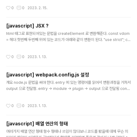
판단한다. Narrowing : 값이 허용된 타입이 하나 이상의
작성시간
0
0
2023. 2. 15.
가능한 타입이 되지 않도록 좁히는것 let animal: numbe
r | string; animal = 'tiger'; number 와 string 으로 선
언했지만 값 할당을 통해서 string 타입으로 확인되었기
[javascript] JSX ?
때문에 string 관련 메소드만 사용 가능 하다. 아래와 같이
글 내용
조건문을 통해서도 타입이 결정될수 있다. let physicist
html 태그로 표현되어있는 문법을 createElement 로 변환해준다. const vdom
= Math.random() > 0.5 ? "TEST" : 100; typeof ph
= 헤더 첫번째 두번째 위에 있는 코드가 아래와 같이 변환이 된다. "use strict"; co
ysicis..
nst vdom = /*#__PURE__*/React.createElement("p", null, /*#__PURE__
*/React.createElement("h1", null, "\uD5E4\uB354"), /*#__PURE__*/Rea
작성시간
0
0
2023. 1. 13.
ct.createElement("ul", null, /*#__PURE__*/React.createElement("li", { s
tyle: "color:red" }, "\uCCAB\uBC88\uC9F8"), /*#__PURE__*/React.crea
teElement("li", { s..
[javascript] webpack.config.js 설정
글 내용
개요 node.js 문법을 써야 한다. entry 에 있는 명령어를 읽어서 변환과정을 거쳐서
output 으로 전달함. entry -> module -> plugin -> output 으로 전달됨 cons
t HtmlWebpackPlugin = require("html-webpack-plugin"); const path =
require("path"); module.exports = { mode: "development", entry: "./sr
작성시간
0
0
2023. 1. 13.
c/app.js", output: { path: path.resolve(__dirname, "dist"), filename: "bu
ndle.js", }, devServer: { compress: true, port: 9999, }, module: { rules:
[..
[javascript] 배열 연산의 형태
글 내용
여러가지 배열 연산 형태 함수 형태나 쓰임이 많다보니 코드를 봤을때 대체 무슨 의