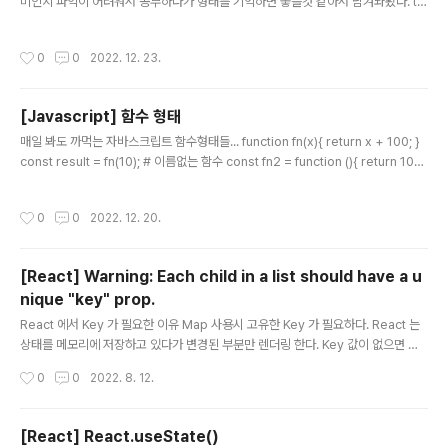
미인지 파악이 어려워서 공부하다가 형태를 기억하면 좋을것 같아서 남겨놔봤다. ty
pe Book = { title: string; copyright?: string; author?: string; }; const bo
oks: string[] = [ "헨리 6세", "리처드 3세", "실수 연발", "말괄량이 길들이기", "헨
작성시간
0
0
2022. 12. 23.
리 8세", ]; // foreach 문 books.forEach((book: string, idx: number, book
s: string[]) => { console.log(book, idx); }) // map 사용1 const bookObje
ct: Book[] = books.map((book:stri..
[Javascript] 함수 형태
글 내용
매일 봐도 까먹는 자바스크립트 함수형태들... function fn(x){ return x + 100; }
const result = fn(10); # 이름없는 함수 const fn2 = function (){ return 100;
}; fn2(); # 즉시 실행 함수 (function(){ console.log('test') })(); # Arrow 함수
const fn3 = () => { return 100; } const fn4 = () => 100; # Generator 함수
작성시간
0
0
2022. 12. 20.
# 최초 호출하면 함수가 실행되지 않고 실행 준비상태로 만듬. # 그리고 객체를 반환
하며 이 객체에는 함수를 실행할 도구가 담겨져 있다. # 도구를 이용해서 함수를 실
행하고 멈추고 할수 있음. function* fn5(){ ..
[React] Warning: Each child in a list should have a u
nique "key" prop.
글 내용
React 에서 Key 가 필요한 이유 Map 사용시 고유한 Key 가 필요하다. React 는
상태를 메모리에 저장하고 있다가 변경된 부분만 렌더링 한다. Key 값이 없으면 모
든 데이터를 비교해야 하지만 Key 가 있으면 Key만 비교하면 된다. {props.user
작성시간
0
0
2022. 8. 12.
s.map((user) => ( {user.username} ({user.age} years old) ))} Map 에서 i
ndex 를 Key로 하면 안되는 이유 0번의 index 가 삭제되면 React 가 변경을 감지
하여 리렌더링 되고 0번 부터 다시 매핑한다. 1번 인덱스가 0번으로 매핑이 된다. 결
[React] React.useState()
론적으로 인덱스가 추가되거나 삭제되면 값이 바뀌기 때문에 index 를 key 로 사용
글 내용