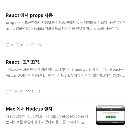
t", phone:"010-0000-0001"}, {name:"Betty", phone:"010-0000-000
2"}, {name:"Charlie", phone:"010-0000-0003"}, {name:"David", pho..
React 에서 props 사용
글 내용
props 는 컴포넌트에서 사용할 데이터중 변하지 않는 데이터를 다룰때 사용한다. P
arent 컴포넌트에서 child 컴포넌트로 데이터를 전달할 때 props를 사용한다. 컴
포넌트의 render() 메소드 내부에 {this.props.propsName} 형태로 넣고 컴포
넌트에서 사용할 때에는 안에 propsName='value' 형태로 값을 설정 한다. - ren
작성시간
0
0
2017. 1. 9.
der() 메소드 내부 12345678910111213class App extends React.Comp
onent { render(){ let text = "Hello HI"; return ( ); }}Colored by Color Sc
riptercs - 컴포넌트 1234ReactDOM.render( , rootElement);cs - Defau..
React.. 끄적끄적.
글 내용
- React는 UI를 만들기 위한 라이브러리이다. framework 가 아니다. - React는
Virtual DOM 을 사용한다. 그래서 Virtual DOM의 전후 상태를 비교해서 변경된
부분만 새로 반영한다. - 현재 facebook 에서 라이브러리 관리를 하고 있어서 한동
안 없어질 일은 없다. https://facebook.github.io/react/
작성시간
1
0
2017. 1. 9.
Mac 에서 Node.js 설치
글 내용
react 공부하려고 찾아보다가 http://velopert.com/ 라
는 사이트를 우연히 찾게 되었다.내용도 좋고 해서 이 분의
블로그 내용을 한번 따라해보려고 mac 에 환경 설정을 해