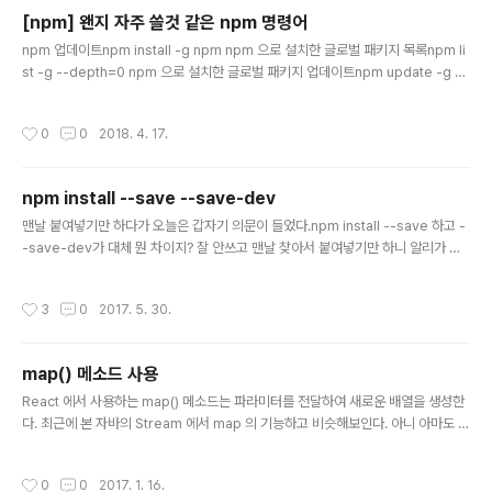
해서 syntax를 작성한다. React Elements와 React Components는 다르다.
[npm] 왠지 자주 쓸것 같은 npm 명령어
React Elements를 DOM 에 표..
글 내용
npm 업데이트npm install -g npm npm 으로 설치한 글로벌 패키지 목록npm li
st -g --depth=0 npm 으로 설치한 글로벌 패키지 업데이트npm update -g n
pm 으로 설치한 글로벌 패키지 삭제npm uninstall -g [패키지명] npm 최신 버전
으로 업데이트npm install -g npm 추후에.. 또 필요한게 있으면 추가 해야겠다...
작성시간
0
0
2018. 4. 17.
npm install --save --save-dev
글 내용
맨날 붙여넣기만 하다가 오늘은 갑자기 의문이 들었다.npm install --save 하고 -
-save-dev가 대체 뭔 차이지? 잘 안쓰고 맨날 찾아서 붙여넣기만 하니 알리가 있
나.. 그래서 찾아봤다. 구글 검색을 해보니 아래와 같은 글이 있었다. https://www.li
nkedin.com/pulse/npm-dependencies-vs-devdependencies-daniel
작성시간
3
0
2017. 5. 30.
-tonon 내가 쓴 내용은 위에 링크의 글을 일부 번역한 글이다. npm install modul
e --save 특정 A 모듈을 Install 할 때 --save 옵션을 넣으면 package.json 에
dependencies 목록에 포함된다. Dependencies 목록에 있다는 것은 현재 np
map() 메소드 사용
m 모듈이 A 모듈 없이는 사용할..
글 내용
React 에서 사용하는 map() 메소드는 파라미터를 전달하여 새로운 배열을 생성한
다. 최근에 본 자바의 Stream 에서 map 의 기능하고 비슷해보인다. 아니 아마도 ja
va가 functional 프로그래밍을 지원하려고 하면서 비슷하게 구현해놓은것 같다. 아
래와 같은 contractData 라는 state를 저장해 놓는다. 123456789101112 con
작성시간
0
0
2017. 1. 16.
structor(props){ super(props); this.state={ contactData:[ {name:"Abe