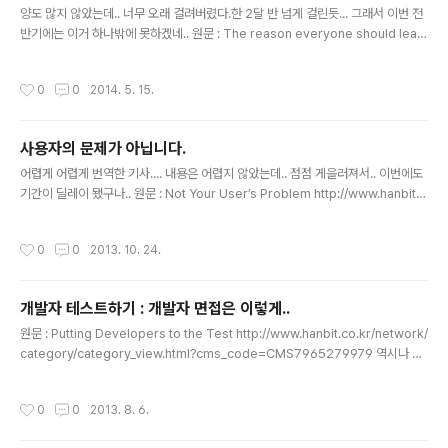
양도 많지 않았는데.. 너무 오래 걸려버렸다.한 2달 반 넘게 걸린듯... 그래서 이번 전
반기에는 이거 하나밖에 못하겠네.. 원문 : The reason everyone should lear
n to code http://www.hanbit.co.kr/network/category/category_view.ht
ml?cms_code=CMS2204135551 우리는 왜 모든 사람들이 코드를 배우기를
작성시간
0
0
2014. 5. 15.
원하는 것일까요? 이건 분명히 코더를 양산하겠다는 의미가 아닙니다. 저 또한 모든
사람이 코드를 배울 것이라는 망상도 없습니다. 이런 일은 일어나지도 않을뿐더러 일
어나서도 안됩니다. 그러나 슬로건이 말하고 있는 근본적인 근거는 슬로건 자체가 아
사용자의 문제가 아닙니다.
니라 슬로건이 가능하냐 입니다. 나는 Bloomberg 시장이 Pytho..
글 내용
어렵게 어렵게 번역한 기사.... 내용은 어렵지 않았는데.. 점점 게을러져서.. 이번에도
기간이 딜레이 됐구나.. 원문 : Not Your User’s Problem http://www.hanbit.c
o.kr/network/category/category_view.html?cms_code=CMS492079
8014 사용자 문제, 비즈니스 요구사항, 솔루션의 차이에 대한 이해가 필요합니다.
작성시간
0
0
2013. 10. 24.
먼저, 제가 요즘 보고 있는 Customer Development, Early user Research,
Product Market Fit에 중점을 두고 말하는 것임을 미리 알려드립니다. 이에 따른
제 의견에 혼란이 발생하는 것을 원치 않습니다. 제가 명확히 하려고 노력했던, 또는
개발자 테스트하기 : 개발자 면접은 이렇게..
뭔가를 추가할 수 있었던 제품 개발 프로..
글 내용
원문 : Putting Developers to the Test http://www.hanbit.co.kr/network/
category/category_view.html?cms_code=CMS7965279979 역시나 이
번에도 허접하게 화이트 보드와 맨홀 뚜껑은 좋은 개발자를 찾는데 전혀 도움이 되지
않는다. 당신이 세계에서 가장 유명한 요리사 중 한 명이라고 가정해보자. CIA를 졸
작성시간
0
0
2013. 8. 6.
업하고 4성급 레스토랑을 운영하고 있다. 그리고 Food Network에서 방영하는 쇼
에 출연하고 있다. 이제 당신은 실리콘 벨리에 카페테리아를 창업하기 위해 면접을