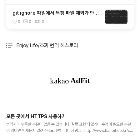
git ignore 파일에서 특정 파일 제외가 안될
때.
0
0
조회
3
Enjoy Life/초짜 번역 히스토리
분류 전체보기
주요 글 목록
모든 곳에서 HTTPS 사용하기
글 내용
번역시에 부족한 부분이 있을 수 있습니다. 잘못 표현 되었거나 수정이 필요한 부분
이 있다면 언제든지 알려주세요. 한빛 미디어 링크 : http://www.hanbit.co.kr/ch
annel/category/category_view.html?cms_code=CMS4213538104원문