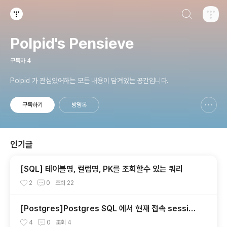
검색하기
티스토리
Polpid's Pensieve
구독자
4
Polpid 가 관심있어하는 모든 내용이 담겨있는 공간입니다.
구독하기
방명록
신고하기 레이어
열기
인기글
[SQL] 테이블명, 컬럼명, PK를 조회할수 있는 쿼리
2
0
조회
22
[Postgres]Postgres SQL 에서 현재 접속 session
확인 및 종료 시키기
4
0
조회
4