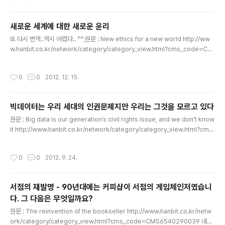
것을 포함한 모든 비즈니스에 어떻게 빅데이터를 적용할 수 있을지 GoodData의 R
oman Stanek의 인터뷰 입니다. "빅데이터"와 같은 단..
새로운 세계에 대한 새로운 윤리
글 내용
또 다시 번역..역시 어렵다.. ^^;원문 : New ethics for a new world http://ww
w.hanbit.co.kr/network/category/category_view.html?cms_code=CM
S8402710404 -----------------------------------------------------
------------------------------------------------------------------데
작성시간
0
0
2012. 12. 15.
이터 주도적인 현재 세계의 가장 큰 위협은 윤리적인 부분입니다. 최초에 우리 조상
들이 돌조각을 무기로 사용할 때부터 기술은 우리를 분리시켜왔습니다. 하지만 적어
도 오늘날보다는 드물었습니다. 인터넷에 항상 연결된 사회는 개인 사생활을 위협할
빅데이터는 우리 세대의 인권문제지만 우리는 그것을 모르고 있다
지라도 건강과 지..
글 내용
원문 : Big data is our generation’s civil rights issue, and we don’t know
it http://www.hanbit.co.kr/network/category/category_view.html?cms
_code=CMS3564760672 번역 완료! ---------------------------------
--------------------------------------------------------------------
작성시간
0
0
2012. 9. 24.
--------------------------------------------------------------데이터
는 그것이 어떻게 사용될 수 있는지 연관지어 생각해야 한다. 데이터가 사람들의 삶
을 침범한 것이 아니라, 데이터를 어떻게..
서점의 재발명 - 90년대에는 커피샵이 서점의 게임체인저였습니
다. 그 다음은 무엇일까요?
글 내용
원문 : The reinvention of the bookseller http://www.hanbit.co.kr/netw
ork/category/category_view.html?cms_code=CMS6540290039 내용