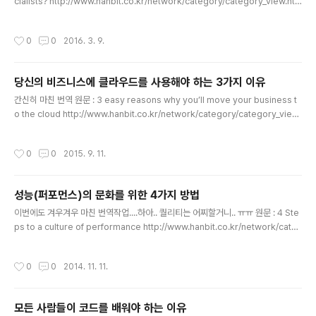
cialists? http://www.hanbit.co.kr/network/category/category_view.ht
ml?cms_code=CMS8320856782 그 대답은 회사의 성숙에 대한 수준에 달려
있습니다. 2008년에 LinkedIn에서 “데이터 사이언티스트”를 처음 모집할 때에 회
작성시간
0
0
2016. 3. 9.
사에서는 분명히 제너럴리스트를 원했습니다.LinkedIn에 도전하세요. 우리는 매우
혁신적인 제품을 만들기 위한 작은 팀을 만들기 위해 분석적인 마인드를 갖고 있는
사람들을 찾고 있습니다. 특별한 테크니컬 스킬은 필요하지 않습니다.(회사에서 SQ
당신의 비즈니스에 클라우드를 사용해야 하는 3가지 이유
L, Python, R에 대한 교육을 제공할 예정입니다.) 당신은 ..
글 내용
간신히 마친 번역 원문 : 3 easy reasons why you’ll move your business t
o the cloud http://www.hanbit.co.kr/network/category/category_view.
html?cms_code=CMS7356601744 클라우드 네이티브 애플리케이션 아키택
쳐로의 변화는 혁신으로 이어집니다. 클라우드 네이티브 애플리케이션 아키택쳐를
작성시간
0
0
2015. 9. 11.
적용할 때 어떻게 클라우드가 혁신과 변화를 가능하게 하는지 회사가 고려해야 할 부
분과 클라우드 네이티브 애플리케이션 아키택쳐로의 변화가 가지고 있는 기본적인
동기들을 살펴봅시다. 속도(Speed) 속도가 시장에서 중요한 성공 요인이라는 것은
성능(퍼포먼스)의 문화를 위한 4가지 방법
분명합니다. 소프트웨어 기반의 솔루션들을 개발하고 제공하는 사업들은 경쟁자들
글 내용
보다..
이번에도 겨우겨우 마친 번역작업....하아.. 퀄리티는 어찌할거니.. ㅠㅠ 원문 : 4 Ste
ps to a culture of performance http://www.hanbit.co.kr/network/cate
gory/category_view.html?cms_code=CMS3666867495 전략적인 자원
사용과 할당, 최대화를 위한 가이드 라인 구글 처럼 웹 성능에 의해 구동되는 기업들
작성시간
0
0
2014. 11. 11.
은 성능에 관심을 갖고 있는 CEO 덕분에 톱다운(top-down) 방식으로 성능의 문
화를 개발한다. 그러나 대부분의 기업들은 이러한 방식을 사용하지 않는다. 종종, 회
사가 전반적으로 성능에 초점을 맞춘 사업가치를 가지고 있는 기업임을 알리고, 프로
모든 사람들이 코드를 배워야 하는 이유
세스와 인프라를 실제로 변경하고 성능 중심의 문화를 유지하려고 이해 관..
글 내용