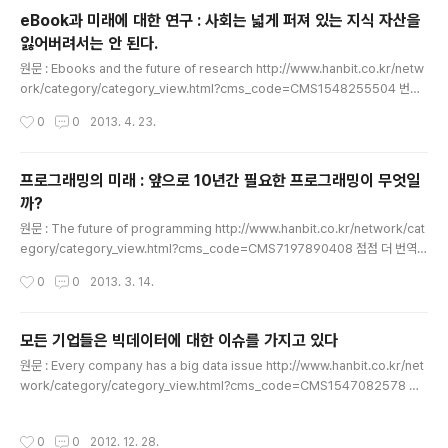
하고 있다. CEO와 간단한 대화를 마치고 그녀는 당신을 건물 밖으로 데리고 나간다.
eBook과 미래에 대한 연구 : 사회는 넓게 퍼져 있는 지식 자산을
그리고 그녀는 말한다. "나는 당신이 어떻게 일하는지 보고 싶습니다. 나..
잃어버려서는 안 된다.
글 내용
원문 : Ebooks and the future of research http://www.hanbit.co.kr/netw
ork/category/category_view.html?cms_code=CMS1548255504 번역
한지 꽤나 됐는데. 이제올라왔네 ^^ 과거를 알지 못하면 지식은 발전할 수 없다. 지식
작성시간
0
0
2013. 4. 23.
을 추구하는 사람은 지난 세대가 경험했던 일들을 참고해야만 한다. 문학가들은 책으
로, 음악가들은 악보로, 예술가들은 박물관에 있는 유물로, 각각 그들의 업적을 남겨
놓았다. 참고 자료들의 지속적인 효용성은 우리의 전체적인 연구 시스템을 뒷받침 해
프로그래밍의 미래 : 앞으로 10년간 필요한 프로그래밍이 무엇일
준다. 그것은 우리들이 간신히 유지하기 위한 가치 목록을 등록하는 방법에 뿌리깊게
까?
자리잡게 되었다. 그 효용성은 신기루처럼 사라질지 모르지만, 놀랍게도 조금씩 효..
글 내용
원문 : The future of programming http://www.hanbit.co.kr/network/cat
egory/category_view.html?cms_code=CMS7197890408 점점 더 번역을
할 수록 어렵다는것이 느껴진다.의미는 이해가 가는데 말로 표현하고 글로 작성하는
작성시간
0
0
2013. 3. 14.
부분이 여전히 부족한 점이 많다.여러번 퇴고를 해야하는데.. 핑계삼아서 반복을 못
한것도 하나의 원인인것 같다. "누가 읽더래도 이해하기 쉽게 번역을 하자"!!-------
--------------------------------------------------------------------
모든 기업들은 빅데이터에 대한 이슈를 가지고 있다
-------------------------------------------------------------------..
글 내용
원문 : Every company has a big data issue http://www.hanbit.co.kr/net
work/category/category_view.html?cms_code=CMS1547082578 안
올라온줄 알고있었는데.. 올라왔었구나..^^ ---------------------------------
--------------------------------------------------------------------
작성시간
0
0
2012. 12. 28.
----------------------------------------------------------------작은