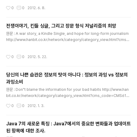
이 짧아서 괜찮았던 이야기 ^^ -------------------------------------------
작성시간
0
0
2012. 6. 8.
--------------------------------------------------------------------
-------------------------------------------------------만약 당신이 오
프라인 서점을 운영하는데 온라인 서점에 대한 생각이나 그들이 하는 할인에 대해 생
전쟁이야기, 킨들 싱글, 그리고 장문 형식 저널리즘의 희망
각을 하게 되면 마음이 편치 않을 것입니다. 당신에게 ebook은 ..
글 내용
원문 : A war story, a Kindle Single, and hope for long-form journalism
http://www.hanbit.co.kr/network/category/category_view.html?cms_c
ode=CMS8012309832분량이 많아서 참 고민고민 했었는데.. 어쨌든 또 했다...
그런데 이번에는 지난번보다 더 허접한것 같다. ㅠㅠ -------------------------
작성시간
0
0
2012. 5. 22.
--------------------------------------------------------------------
--------------------------------------------------------------------
------전반적으로 뉴스와 출판사들은 디..
당신의 나쁜 습관은 정보의 탓이 아니다 : 정보의 과잉 vs 정보의
과잉소비
글 내용
원문 : Don"t blame the information for your bad habits http://www.han
bit.co.kr/network/category/category_view.html?cms_code=CMS6181
775366 -----------------------------------------------------------
작성시간
0
0
2012. 1. 3.
--------------------------------------------------------------------
----------------------------------------우리는 이상한 방법으로 우리의 과
소비를 비난합니다. 하지만 지나치게 많은 컵케익을 먹는 것은 분명 100% 당신에게
Java 7의 새로운 특징 : Java7에서의 중요한 변화들과 업데이트
책임이 있습니다. 그러나 만약 당신이 정보의 폭풍, 쓰..
된 항목에 대한 조사.
글 내용