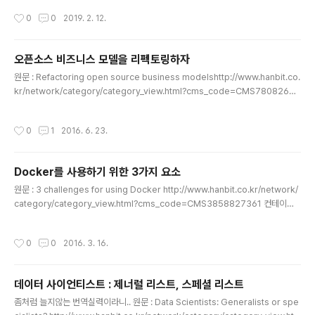
: A quick reminder on HTTPS everywhere HTTPS "모든 곳(Everywher
작성시간
0
0
2019. 2. 12.
e)"은 로그인 페이지나 기부를 받는 페이지만을 의미하는 것이 아닙니다. 전부 다를
의미합니다. HTTPS Everywhere! 플러그인은 브라우저에서 https:// 를 사용하
지 않는 사이트는 보안에 취약하다고 사용자에게 경고합니다. 모든 곳에서 HTTPS
오픈소스 비즈니스 모델을 리펙토링하자
를 사용하는 것은 좋은 선택입니다. 그리고 여기에서 "모든 곳..
글 내용
원문 : Refactoring open source business modelshttp://www.hanbit.co.
kr/network/category/category_view.html?cms_code=CMS78082689
79 오픈소스 비즈니스를 운영하는 것은 오픈소스 커뮤니티의 일부가 되는 것과는
많은 차이점을 가지고 있다. 저는 Lucidworks에서 일할 때 맨 처음 영업 상담 전화
작성시간
0
1
2016. 6. 23.
를 잊지 못할 것입니다. 우리는 막 펀딩의 첫걸음을 시작하고 첫번째 영업사원을 고
용했습니다. 저는 기술적 자원으로써 잠재적인 고객들과 통화를 했습니다. 통화가 끝
날 때 즈음 저는 고객들의 기술에 관련된 모든 질문에 대답을 했고, 그 결과 영업사원
Docker를 사용하기 위한 3가지 요소
의 기회를 차례로 망쳐버렸습니다. 고객들은 우리회사의 도움없이도 자신들의 문제..
글 내용
원문 : 3 challenges for using Docker http://www.hanbit.co.kr/network/
category/category_view.html?cms_code=CMS3858827361 컨테이너
가 어떻게 사용되고 어떤 기술과 인프라가 채택되고 있는지 알아봅시다. 요즘 컨테이
너는 IT 업종에서 가장 뜨거운 주제입니다. 그런데 실제로 컨테이너가 어떻게 사용되
작성시간
0
0
2016. 3. 16.
고 있습니까? 2015년 5월에 Ruxit과 공동으로 O"Reilly Media는 현재 조직이 어
떻게 컨테이너를 사용하고 있는지 또는 사용할 계획인지를 공유하기 위해 O"Reilly
커뮤니티에 사람들을 초대해서 조사를 했습니다. 그 결과 컨테이너 기술들은(특히 D
데이터 사이언티스트 : 제너럴 리스트, 스페셜 리스트
ocker는) 어플리케이션 배포를 빠르고 쉽고 보다 유연하게 해주기 때..
글 내용
좀처럼 늘지않는 번역실력이라니.. 원문 : Data Scientists: Generalists or spe