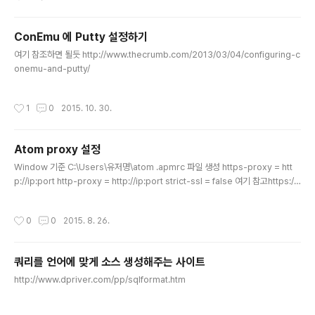
ConEmu 에 Putty 설정하기
글 내용
여기 참조하면 될듯 http://www.thecrumb.com/2013/03/04/configuring-c
onemu-and-putty/
작성시간
1
0
2015. 10. 30.
Atom proxy 설정
글 내용
Window 기준 C:\Users\유저명\atom .apmrc 파일 생성 https-proxy = htt
p://ip:port http-proxy = http://ip:port strict-ssl = false 여기 참고https://
github.com/atom/apm#behind-a-firewall
작성시간
0
0
2015. 8. 26.
쿼리를 언어에 맞게 소스 생성해주는 사이트
글 내용
http://www.dpriver.com/pp/sqlformat.htm