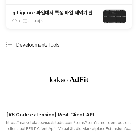
git ignore 파일에서 특정 파일 제외가 안될
때.
0
0
조회
3
Development/Tools
분류 전체보기
주요 글 목록
[VS Code extension] Rest Client API
글 내용
https://marketplace.visualstudio.com/items?itemName=donebd.rest
-client-api REST Client Api - Visual Studio MarketplaceExtension for
Visual Studio Code - REST Client for Visual Studio Codemarketplace.