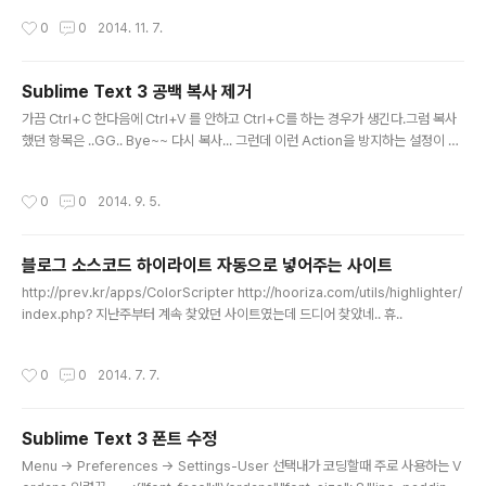
작성시간
0
0
2014. 11. 7.
Sublime Text 3 공백 복사 제거
글 내용
가끔 Ctrl+C 한다음에 Ctrl+V 를 안하고 Ctrl+C를 하는 경우가 생긴다.그럼 복사
했던 항목은 ..GG.. Bye~~ 다시 복사... 그런데 이런 Action을 방지하는 설정이 있
었다. "copy_with_empty_selection" : false 이렇게 설정에 써주면 위와 같은
걱정은 안녕~~~ 유용하네
작성시간
0
0
2014. 9. 5.
블로그 소스코드 하이라이트 자동으로 넣어주는 사이트
글 내용
http://prev.kr/apps/ColorScripter http://hooriza.com/utils/highlighter/
index.php? 지난주부터 계속 찾았던 사이트였는데 드디어 찾았네.. 휴..
작성시간
0
0
2014. 7. 7.
Sublime Text 3 폰트 수정
글 내용
Menu -> Preferences -> Settings-User 선택내가 코딩할때 주로 사용하는 V