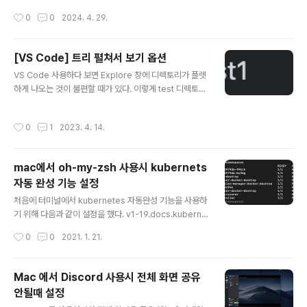
visualstudio.com Postman 처럼 Rest api 를 호출할수 있게 해주는 툴인데 응
작성시간
0
0
2024. 4. 29.
답에 대한 내용을 저장해서 사용할수 있어서 최근 자주 사용하고 있다. 기본 사용방
법은 도큐먼트에 잘 나와있기 때문에 생략하고 그중에서 내가 자주 사용하는 기능만
기술해보겠다. 변수 할당### Hello World# @name hello-worldGET {{..
[VS Code] 트리 펼쳐서 보기 옵션
글 내용
VS Code 사용하다 보면 Explore 창에 디렉토리가 플렛
하게 나오는 것이 불편할 때가 있다. 이렇게 test 디렉토리
하위에 test1 이라는 디렉토리가 1개 만 있을 경우 옆으로
표시된다. 이때에 test 디렉토리에 무언가 생성하려고 하
작성시간
0
1
2023. 4. 14.
면 test1 디렉토리에 생성이 된다. Compact Folders 기
능 Settings 에 들어가보면 Compact Folders 라는 설
정이 있다. 기본 설정으로는 체크가 되어있다. 저 체크를 해
mac에서 oh-my-zsh 사용시 kubernets
제 하게 되면 디렉토리가 다음과 같이 나온다.
자동 완성 기능 설정
글 내용
처음에 터미널에서 kubernetes 자동완성 기능을 사용하
기 위해 다음과 같이 설정을 했다. v1-19.docs.kuberne
tes.io/ko/docs/reference/kubectl/cheatsheet/ k
작성시간
0
0
2021. 1. 21.
ubectl 치트 시트 이 페이지는 일반적으로 사용하는 kub
ectl 커맨드와 플래그에 대한 목록을 포함한다. Kubectl
자동 완성 BASH source ~/.zshrc # 자동 완성을 zsh
Mac 에서 Discord 사용시 전체 화면 공유
셸에 영구적으로 추가한다. cheatsheet 에 나온대로 했
안될때 설정
는데 현제 셸에서는 잘 설정이 되었는데 껐다 다시켜면 안
글 내용