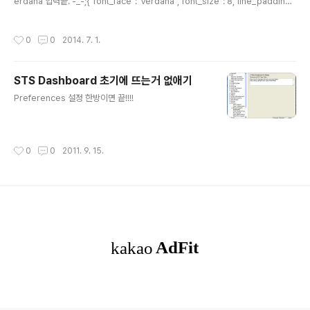
erdana 입력끝. -_-;{"font_face":"Verdana","font_size": 8,"line_padding_
top":2,"line_padding_bottom":2} 이것 말고도 커스트마이징 할수 있는게 많은
듯..
작성시간
0
0
2014. 7. 1.
STS Dashboard 초기에 뜨는거 없애기
글 내용
Preferences 설정 한방이면 끝!!!!
작성시간
0
0
2011. 9. 15.