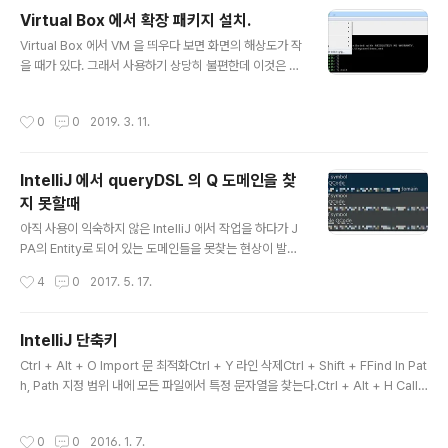
drom mount mkdir tools cd tools sudo mount /dev/cdrom ./tools/ 이렇
Virtual Box 에서 확장 패키지 설치.
게 하면 시디롬에 있던 정보들이 tools 디렉토리로 들어온다...
글 내용
Virtual Box 에서 VM 을 띄우다 보면 화면의 해상도가 작
을 때가 있다. 그래서 사용하기 상당히 불편한데 이것은 확
장 패키지 설치로 해결할수 있다. 보통은 아래와 같이 메뉴
에서 게스트 확장 CD 이미지 삽입.. 이부분 누르면 된다고
작성시간
0
0
2019. 3. 11.
하는데 나는 저 버튼을 눌러도 아무 반응이 없었다. 그래서
다른 방법을 찾아 보던중 패키지를 받아서 수동으로 설치
해주는 방법을 찾게 되었다. https://www.virtualbox.or
IntelliJ 에서 queryDSL 의 Q 도메인을 찾
g/wiki/Downloads 위 사이트에 들어가면 아래와 같은
지 못할때
내용을 찾을 수 있다. 저 링크를 클릭해서 파일을 다운 받는
글 내용
다. 그리고 환경설정으로 들어가서 확장 메뉴에서 우측 버
아직 사용이 익숙하지 않은 IntelliJ 에서 작업을 하다가 J
튼을 클릭해서 조금전 다운로드 받은 파일을 선택해준다.
PA의 Entity로 되어 있는 도메인들을 못찾는 현상이 발생
여기에서 설치를 진행하면 자동으로 알아서 다 실치가..
했다. src/main/generated 라는 폴더 안에 Qdomain
작성시간
4
0
2017. 5. 17.
들이 실제 존재하고 있는 상황인데 build 를 돌리면 찾지
못했다. 에러 내용은 위와 같이 cannot find symbol, cl
ass QCode. 저 캡쳐는 한 부분만 캡쳐를 했지만 실제로
IntelliJ 단축키
는 모든 Qdomain을 찾지 못한다고 에러가 났다. 그래서
글 내용
Ctrl + Alt + O Import 문 최적화Ctrl + Y 라인 삭제Ctrl + Shift + FFind In Pat
구글링을 해보니 generated 폴더를 패스에 추가를 해줘
h, Path 지정 범위 내에 모든 파일에서 특정 문자열을 찾는다.Ctrl + Alt + H Call
야 한다는 것을 알았다. IntelliJ 에서 File>Project Stru
Hierarchy - 메소드를 호출하는 파일을 찾는다.Shift + F6 Rename 화면 안에서
cture>Modules 에 들어가면 아래와 같이 화면이 구성
같은 이름의 변수를 한꺼번에 수정할때 사용한다.Ctrl + Alt + LReformatting So
되어있다. 위에 화면에서는 이미 Source Folder 에 sr..
작성시간
0
0
2016. 1. 7.
urce CodeCtrl + G go to line 필요할때마다 추가하자!