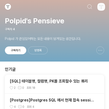
검색하기
티스토리
Polpid's Pensieve
구독자
4
Polpid 가 관심있어하는 모든 내용이 담겨있는 공간입니다.
구독하기
방명록
신고하기 레이어
열기
인기글
[SQL] 테이블명, 컬럼명, PK를 조회할수 있는 쿼리
2
0
조회
18
[Postgres]Postgres SQL 에서 현재 접속 session
확인 및 종료 시키기
4
0
조회
4