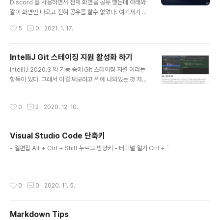
됐다. 그래서 찾아보니 난 oh-my-zsh 를 사용하고 있어
Discord 를 사용하면서 전체 화면을 공유 했는데 아래와
서 다른 설정이 추가적으로 필요했다. 다른 설정이 필요했
같이 화면만 나오고 전혀 공유를 할수 없었다. 여기저기 찾
다기 보다는 저 위에 설정은 필요없고 플러그인 설정으로
아 보다가 해결을 했는데 결과적으로 Mac 설정이 잘못 되
작성시간
5
0
2021. 1. 17.
해결을 할 수 있었..
어있었다. 시스템 환경설정 > 보안 및 개인 정보 보호 > 화
면기록 을 보면 아래와 같이 체크가 안되어있다. 체크를 해
주면 자동으로 Discord 가 restart 된다. 재시동 된 후에
IntelliJ Git 스테이징 지원 활성화 하기
화면 공유를 하고 나면 정상적으로 전체 화면이 공유된다.
글 내용
IntelliJ 2020.3 의 기능 중에 Git 스테이징 지원 이라는
항목이 있다. 그래서 이걸 써보려고 위에 나와있는 것 처럼
환경 설정을 확인해봤다. 그런데 Git 설정을 들어가 보니
위의 그림처럼 Enable staging area 가 비활성화 되어
작성시간
0
2
2020. 12. 10.
있다. (처음에는 체크가 안된 상태로 비활성화 되어있었다.
) 이것때문에 한참을 찾았는데 다음과 같이 해결을 하면 된
다. Version Control > Commit 항목에 보면 Use non
Visual Studio Code 단축키
-modal commit interface 라는 항목이 있다. 이걸 체
글 내용
크해주고 apply 해주면 위에 Enable staging area 가
- 열편집 Alt + Ctrl + Shift 누르고 방향키 - 터미널 열기 Ctrl + `
활성화 된다. 활성화를 하고 나면 위와 같이 staged, unst
aged 항목을 볼 수 있는 창을 사용할수 있게 된다.
작성시간
0
0
2020. 11. 5.
Markdown Tips
글 내용