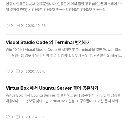
인용 > 인용문입니다. 인용문입니다. 인용문이 여러 줄일 경우 (라인 끝에 스페이스2
개 넣어야 한다) > 인용문1 인용문2 인용문3 인용문1 인용문2 인용문3
작성시간
0
0
2020. 10. 23.
Visual Studio Code 의 Terminal 변경하기
글 내용
Win 10 에서 Visual Studio Code 를 설치한 후 Terminal 을 열면 Power Shel
l 이 실행되는 경우가 있다. 이때 변경 방법이다. 1. Ctrl + Shift + P 클릭 2. shell
이라고 쓴다. 3. Select Default Shell 선택 4. Command Prompt 선택 이렇게
해주면 Terminal 실행하면 cmd 창으로 뜬다.
작성시간
0
0
2020. 7. 24.
VirtualBox 에서 Ubuntu Server 폴더 공유하기
글 내용
VirtualBox 에서 Ubuntu Server 를 설치하고 폴더 공유하려다가 간신히 성공한
내용이다. ㅡㅡ;; 보통 찾아보면 Virtual Box 설정 -> 공유폴더 -> 머신 폴더 하위에
추가 -> 공유할 폴더 지정 하라고 나온다. 그리고 나서 "장치" 메뉴에 "게스트 확장
이미지 삽입" 이라고 하면 자동으로 무엇인가가 설치 된다고 나오던데 그것도 안되
작성시간
0
0
2019. 4. 30.
더라... 그럼 우선 위에 언급한 거에서 "게스트 확장 이미지 삽입" 까지는 동일하다.
그 다음 다음과 같이 진행한다. # 게스트 확장 이미지를 바인드할 디렉토리 생성 & c