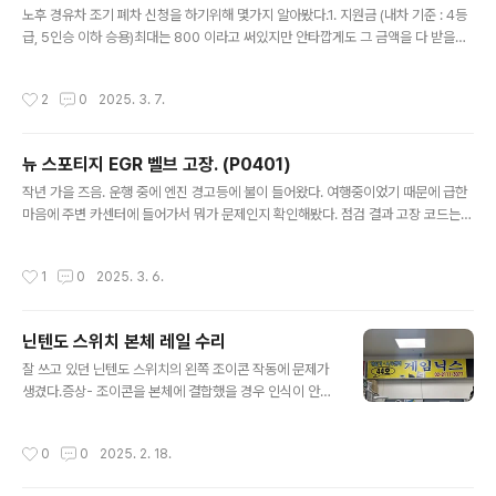
보다 브랜드도 많고 종류도 많고 농도도 다양했기 때문이
노후 경유차 조기 폐차 신청을 하기위해 몇가지 알아봤다.1. 지원금 (내차 기준 : 4등
다. 썬팅 브랜드와 농도는 어떤걸 해야 하나???차가 나오기
급, 5인승 이하 승용)최대는 800 이라고 써있지만 안타깝게도 그 금액을 다 받을수
전까지 정말 많이 찾아 봤었는데 그래도 좋다고 판단되는
있는것은 아니다.폐차 시 차량 기준가액 기준 50% 지원 가능 (기준가액 조회 사이트
썬팅이 후퍼옵틱 프나세 였다. 그래서 종류를 정하고 이제
: https://www.kidi.or.kr/user/car/carprice.do)신차 구매시 차량 기준가액 기
작성시간
2
0
2025. 3. 7.
는 농도를 정해야 했다. 농도도..
준 50% 추가 지원 (5인승 이하 승용 구매시, 중고차 가능)결과적으로 내차를 조기
폐차 시킨후 신차 구매시 기준 가액 100% 지급받을수 있다는 의미이다.2. 접수온라
인 신청 가능 하다 (https://www.mecar.or.kr/) 사이트에서 회원 가입후 신청3.
뉴 스포티지 EGR 벨브 고장. (P0401)
절차순서내용대상확인 사항1신청소유자 2조기 폐차 대상 선정 및 확인서 발..
글 내용
작년 가을 즈음. 운행 중에 엔진 경고등에 불이 들어왔다. 여행중이었기 때문에 급한
마음에 주변 카센터에 들어가서 뭐가 문제인지 확인해봤다. 점검 결과 고장 코드는 P
0401. 일단 운행은 가능 할거다 라는 말은 들었고 엔진 경고등 떠있는게 거슬리면
코드를 지워줄까 라는 말에 아무 생각없이 알았다고 말했다. 이후 아무렇지 않게 정
작성시간
1
0
2025. 3. 6.
상 운행 후에 여행을 마치고 돌아왔다. 눈앞에 보이던 빨간 엔진 경고등이 없어졌기
때문에 이걸 고쳐야 하나 생각하다가 일단 무슨 문제인지 검색을 해보았다. 그러던중
EGR 벨브 고장 (P0401) 은 무상으로 교체가 가능 하다는 글들을 보게되었다. 그래
닌텐도 스위치 본체 레일 수리
서 일단 뭔가 교체를 하게 되면 돈이 많이 나가니깐 확인이라도 해보자 라는 생각에
글 내용
기아 오토큐에 전화를 해보기 시작했다.전화 해보..
잘 쓰고 있던 닌텐도 스위치의 왼쪽 조이콘 작동에 문제가
생겼다.증상- 조이콘을 본체에 결합했을 경우 인식이 안됨.
- 조이콘을 분리하면 동작은 잘됨.- 테스트 결과 조이콘 문
제는 아니고 본체 좌측 레일에 문제가 생김.결국 본체의 좌
작성시간
0
0
2025. 2. 18.
측 레일을 교체해야 하는 상황이었다. 여기 저기 검색을 해
보니 자가 수리도 있었다. 자가 수리 동영상을 보니 나도 할