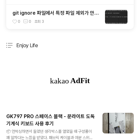
git ignore 파일에서 특정 파일 제외가 안될
때.
0
0
조회
3
Enjoy Life
분류 전체보기
주요 글 목록
GK797 PRO 스페이스 블랙 - 문라이트 도독
기계식 키보드 사용 후기
글 내용
📦 언박싱하면서 들었던 생각박스를 열었을 때 구성품이
꽤 알차다는 느낌을 받았다. 패브릭 케이블과 여분 스위치