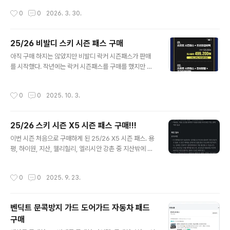
가 먼저 눈에 들어왔고, 금속 리무버까지 포함되어 있어서
작성시간
0
0
2026. 3. 30.
‘생각보다 신경 많이 썼네’라는 생각이 들었다.키보드 본체
여분 스위치금속 리무버패브릭 USB‑C 케이블사용자 설
명서구성품을 하나씩 꺼내면서 오래 사용할 수 있겠다는
25/26 비발디 스키 시즌 패스 구매
확신이 생겼다.🎨 디자인을 처음 봤을 때의 인상내가 선택
글 내용
아직 구매 하지는 않았지만 비발디 락커 시즌패스가 판매
한 블랙 베이스 + 옐로우 포인트 조합은 사진으로 봤을 때
를 시작했다. 작년에는 락커 시즌패스를 구매를 했지만 이
도 마음에 들었지만, 실물은 훨씬 더 세련돼 보였다. ESC
번 시즌에는 시즌권을 2개 구입해서 여기저기 다닐 예정이
와 Enter 키의 노란색이 과하지 않게 포인트를 잡아주고,
라서 락커 패스는 안사기로 했다. 작년에 내가 구입했던 프
전체적인 톤이 차분해서 책상 분위기와도 잘 어울렸다.각
작성시간
0
0
2025. 10. 3.
리미엄 + v300 락커 시즌패스의 가격은 거의 동결인것 같
인은 선명하고 촉감도 좋았다마감이 깔끔해서 손에 잡히는
다. 작년 구입 가격이 653200원, 올해는 681910원. 둘
느낌이 안정적이었다컴팩트한 배열이라 ..
다 모든 할인을 포함한 금액이다. 3만원 정도 차이가 나니
25/26 스키 시즌 X5 시즌 패스 구매!!!
그나마 괜찮은듯 하다. 다음으로 중요한 구매 혜택을 확인
글 내용
해 보자.작년 대비 혜택은 거의 동일한데 "춘천 삼악산 호
이번 시즌 처음으로 구매하게 된 25/26 X5 시즌 패스. 용
수 케이블카" 이용권이 포함되었다. 그리고 다자녀에게 좋
평, 하이원, 지산, 웰리힐리, 엘리시안 강촌 중 지산밖에 가
을만한 혜택으로 프리미엄 시즌권 이용시 자녀 등록이 기
본적은 없지만 이번 시즌에는 좀더 많이 가보고 싶어서 구
존에는 1명만 됐는데 무제한으로 풀렸다. 아이가 2명 이상
매하게 되었다. 물론 추후에 나올 비발디 시즌권도 구매할
작성시간
0
0
2025. 9. 23.
인 가족에게는 이것만으로도 할..
예정이다. 신한 카드로 결제한게 아니라서 다른 혜택은 모
르겠고 결국 39000원 할인 받아서 구매를 한것 밖에 없
다. 의지할것은 카드 신규 가입하면 캐시백 해주는 이벤트
벤딕트 문콕방지 가드 도어가드 자동차 패드
정도. KB 카드 만들고 결제를 해서 카드사 혜택을 받을수
구매
밖에 없었다.KB 카드 사용하고 받는 캐시백을 생각하며 할
글 내용