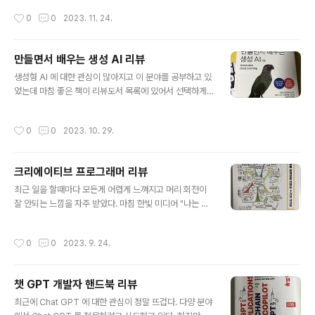
우선 1부에서는 안정적인 어플리케이션을 위한 여러가지
그리고 수학, 통계, 프로그래밍, 전문 용어들을 이해하는 단
작성시간
0
0
2023. 11. 24.
패턴에 대해서 이야기 해준다. 4장에서 안..
계가 필요해서 그저 사용성에만 관심을 기울이게 된다. 하
지만 이 책을 읽고나면 챗GPT 의 동작을 이해하는데 좀더
수월해 질 수 있다. 이 책은 총 200 페이지 정도 되지만 부
만들면서 배우는 생성 AI 리뷰
록을 제외하면 130 페이지정도 된다. 두껍지 않기 때문에
글 내용
출퇴근 시간을 이용해서 충분히 읽을수 있을 정도이다. 그
생성형 AI 에 대한 관심이 많아지고 이 분야를 공부하고 있
리고 우선 수식이 많지 않아서 소설책 읽듯이 쭉 읽어내려
었는데 마침 좋은 책이 리뷰도서 목록에 있어서 선택하게
가면된다. 특히 1장은 GPT 에 대한 이론적인 내용들을 자
되었다. 아무래도 분야가 넓고 수학, 통계, 프로그래밍 등이
세히 담고 있다. 신경망과 임베딩, 트레이닝등 빠지면 안되
섞여서 나오다 보니 무엇이 기초인지, 또는 무엇부터 공부
작성시간
0
0
2023. 10. 29.
는 내용들이 다 담..
를 해야 되는지 알기가 쉽지가 않았다. 그런데 다행히도 이
번에 선택한 책을 보면서 전반적인 지식을 습득할 수 있게
되었다. 이 책에는 이론도 나오고 프로그래밍에 대한 구현
크리에이티브 프로그래머 리뷰
도 나온다. 그리고 수학 공식들도 나온다. 하지만 아래 그림
글 내용
처럼 자세한 설명을 해주고 있기 때문에 이론적인 내용을
최근 일을 할때마다 모든게 어렵게 느껴지고 머리 회전이
이해하는데 큰 도움이 된다. 파이썬 코드들도 중간중간 나
잘 안되는 느낌을 자주 받았다. 마침 한빛 미디어 "나는 리
오면서 따라 하면서 실습을 해볼 수 있다. 하지만 코드가 익
뷰어다" 책 들 중에 "그리에이티브 프로그래머" 책이 있어
숙하지 않더래도 코드부분은 생략하고 내용만 읽어간다면
서 한번 읽어보게 되었다. 과연 어떻게 하면 창의성을 더할
작성시간
0
0
2023. 9. 24.
기초 지식을 충분히 쌓을 수 ..
수 있는지 도움을 받고 싶었다. 기술지식, 커뮤니케이션, 제
약조건, 비판적 사고, 호기심, 창의적 마인드셋, 창의적 기
법. 이 책은 이렇게 7가지 주제를 갖고 있다. 그 중 내가 인
챗 GPT 개발자 핸드북 리뷰
상깊게 읽었던 부분을 써보고려고 한다. "수집가의 오류"
글 내용
우리의 기억들은 한정적이기 때문에 자주 메모를 한다. 나
최근에 Chat GPT 에 대한 관심이 정말 뜨겁다. 다양 분야