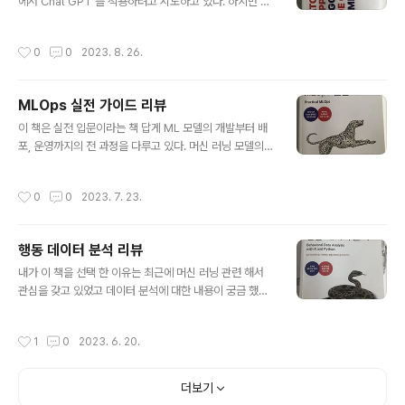
또한 개발을 하면서 다양한 툴들을 이용해서 링크를 저장
에서 Chat GPT 를 적용하려고 시도하고 있다. 하지만 단
해 놓거나 스크랩을 해놓는다. 하지만 이런 것들을 나중에
순 검색(?)으로 활용하는것 이외에 어떻게 질문을 해야하
다시 보지는 않았다. 심지어 그 메모가 무슨 의미였는지 다
는지 정확히 모르는 경우가 많다. 나도 GPT 를 사용할 때
작성시간
0
0
2023. 8. 26.
시 찾아보는 일도 자..
에 구글 검색 대신 사용하는 경우가 많았다. 그러던 중 GP
T 에 대한 기본적인 지식과 사용법을 알수 있는 책을 읽게
되었다. 최근에 읽었던 기술 서적 중에서는 가장 읽기 쉬었
MLOps 실전 가이드 리뷰
고 재미있었다. 다음은 내가 책을 읽으면서 기억하면 좋을
글 내용
것 같은 단어, 또는 정의를 메모해봤다. GPT 또는 LLM 을
이 책은 실전 입문이라는 책 답게 ML 모델의 개발부터 배
찾아보면 항상 나오는 단어들이다. 책에서 쉽게 설명해준
포, 운영까지의 전 과정을 다루고 있다. 머신 러닝 모델의
덕분에 이해하는데 많은 도움이 됐다. 프롬프트 & 프롬프
생애 주기를 다루면서 ML Ops의 필요성과 중요성을 알수
트 엔지니어링 - 프롬프트 : AI 모델에게 내리는 지시사항.
있다. 책은 총 12개의 장으로 구성되어 있고 각 장마다 다
작성시간
0
0
2023. 7. 23.
- 프..
른 주제를 다루고 있다. 첫 장과 두번째 장에서는 ML Ops
의 기본 개념과 장점을 소개하고 있으며 세번째 장부터는
실전적인 내용들을 차례대로 접근한다. 데이터 수집, 모델
행동 데이터 분석 리뷰
훈련, 평가, 배포, 모니터링, 유지지보수, 그리고 AWS, Az
글 내용
ure, GCP 환경에서 활용하는 방법 등을 설명해준다. 최근
내가 이 책을 선택 한 이유는 최근에 머신 러닝 관련 해서
몇년 동안 머신 러닝 모델의 훈련과 개발은 크게 발전했지
관심을 갖고 있었고 데이터 분석에 대한 내용이 궁금 했기
만 이를 공부하고 운영환경에 적용하는데에는 여전히 어렵
때문이었다. 머신러닝에 관심은 있지만 아직은 공부하는데
다는게 현실이다. 그리고 개개인이 스스로 공부를 하면서
어려움을 겪고 있었기에 최근에 관련 책들을 읽어보고 있
작성시간
1
0
2023. 6. 20.
구축을 해보..
으나 이마저도 이해하는데는 쉽지 않은것 같다. 이 책은 데
이터를 어떻게 분석을 하는지에 대한 내용을 담고있다. 우
리가 매일매일 무수히 많은 도구를 통해서 얻을 수 있는 데
더보기
이터들을 어떻게 연관짓고, 어떻게 의미있는 결과로 도출