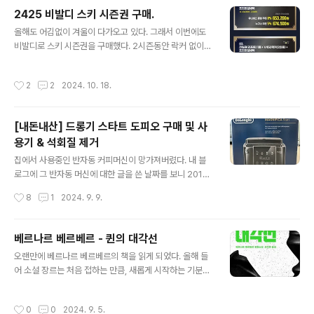
수 있지 않을까 라는 생각도 들어서 부품가격을 확인해봤
2425 비발디 스키 시즌권 구매.
다.레일 가격은 그다지 비싸지 않았는데 우선 공구가 없어
글 내용
서 y 자 드라이버도 같이 필요했다. 부품 가격과 공구 가격
올해도 어김없이 겨울이 다가오고 있다. 그래서 이번에도
합해서 주문 하면 대략 2만원 정도. 그러다가 귀찮아서 사
비발디로 스키 시즌권을 구매했다. 2시즌동안 락커 없이
설 업체를 검색해봤다. 집 주변에 걸어갈수 있는곳에 가봤
다니다가 이번에는 락커가 포함된 시즌권으로 구매를 했
는데 생각보다 가격이 비쌌다.그래서 다시 내가 고칠까 하
다. 스마트, 프리미엄으로 나뉘는데 일단 나는 아이시즌권
작성시간
2
2
2024. 10. 18.
다가 다시 검색. 마침 신도..
이 포함되어있는 프리미엄중 V300 락커 를 선택했다. V3
00락커가 뭔가 싶었는데 기존 B타입 락커의 명칭이 변경
된것. 2명 스키만 보관할거라서 이정도면 충분하다고 생각
[내돈내산] 드롱기 스타트 도피오 구매 및 사
했다.가격은 아래와 같이 653200원. (비싸구만)각 등급
용기 & 석회질 제거
당 구매 혜택은 아래처럼 나눠져있는데 작년에 비해 혜택
글 내용
이 차이가 난다. - 객실 투숙권(무료) 가 리미티드로만 포함
집에서 사용중인 반자동 커피머신이 망가져버렸다. 내 블
됨- 자녀 시즌패스 나이가 19세로 상향되고 발급비(5만
로그에 그 반자동 머신에 대한 글을 쓴 날짜를 보니 2013
원)가 생김- 사우나 이용권 없어지고 오션월드, 스노위랜드
년 이었다. 10년 넘게 썼으니 이제 바꿀때도 됐다 싶어 무
작성시간
8
1
2024. 9. 9.
가 10회 추가되고 자녀에게도 동일하게..
엇을 살지 고민해봤다.필립스 vs 드롱기여기 저기 찾아보
니 고가의 머신이 아니고서는 저 2개의 브랜드를 일반적으
로 많이 사는것 같았다. 그래서 과연 필립스와 드롱기중 어
베르나르 베르베르 - 퀸의 대각선
떤걸 살지 고민해봤다. 의견차이는 있긴 하지만 그래도 드
글 내용
오랜만에 베르나르 베르베르의 책을 읽게 되었다. 올해 들
롱기가 더 좋다는 말이 많아서 드롱기에서 모델을 골라보
어 소설 장르는 처음 접하는 만큼, 새롭게 시작하는 기분이
기로 했다. (그래도 결국은 원두가 좋으면 다 맛있다는 의견
었다.첫 번째 권을 읽을 때는 솔직히 좀 지루하게 느껴졌다.
이 가장 많긴 했다. )제품명모델명특징마그니피카 SKREC
두 개의 서로 다른 인물의 이야기들이 번갈아 가며 전개되
AM22.110.B4가지 메뉴 원터치 : 에스프레소, 에스프레
작성시간
0
0
2024. 9. 5.
는데, 이야기가 어떻게 연결되는지 감이 잡히지 않았다. 그