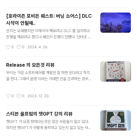
소 2샷, 롱커피, 롱커피 2잔자동세척2가지타입 원두분쇄1
리고 체스와의 연관성이 궁금했지만, 그 답을 찾기 어려웠
3단계 굵기 조절디나미카KRE..
다. 각 인물의 성격과 행동이 책을 읽으면서 점점 명확해지
[호라이즌 포비든 웨스트: 버닝 쇼어스] DLC
고, 이야기의 전개 방향도 1권이 거의 끝날 무렵에야 감이
시작이 안될때..
잡혔다. 그래서인지, 1권보다 2권을 읽는 데 걸린 시간이
글 내용
훨씬 적었다.주요 등장인물인 니콜과 모니카는 집단과 개
산지는 오래됐지만 이제서야 해보려고 DLC 를 설치하고
인의 우수성을 각각 대변하며, 체스 대회에서 처음 만난다.
진행을 해보려고 했으나 왜인지 진행이 안됐다. 인터넷 검
체스의 흑과 백처럼 서로 다른 진영에서 자신의 능력을 발
색 해봐도 DLC 시작을 하면 사일러스가 연락이 오고 메인
작성시간
0
0
2024. 4. 26.
휘하며, 단순한 체스판을 넘..
퀘스트가 시작된다고 하던데.. 대체 뭐가 잘못 된것인지...1.
설치를 다시 해봤다.그랬더니 게임 저장한것을 불러오니
DLC 가 설치 되었다는 창은 떴다. 그래도 사일러스에게는
Release 의 모든것 리뷰
감감 무소식2. 기지로 이동.혹시 몰라서 기지로 이동을 해
글 내용
우리는 가끔 소프트웨어를 개발만 잘 하면 된다라고 착각
봤다. 그랬더니 오~~ 드디어 사일러스한테 연락이 왔
을 한다. 그래서 운영 이라는 거대한 산을 간과하는 경우가
다. 이것때문에 대체 몇시간 동안 삽질을 한건지.. ㅡ,.ㅡ;;;
많이 생긴다. 모든 소프트웨어는 운영에 들어가기 전에 많
결론 : DLC 설치후 진행이 안된다면 기지로 가보자!!!
은 테스트와 검증을 거쳐서 실제 운영에 들어가게 된다. 그
작성시간
0
0
2023. 12. 20.
래서 이때에 개발할때는 생각하지 도 못했던 버그나 오류
들이 발생하게 된다. 검사 방법과 환경에 따라서 다양한 상
황들이 발생하기 때문에 어떻게 대처를 해야 하는지 방법
스티븐 울프럼의 챗GPT 강의 리뷰
을 한참 찾아봐야 할 때도 있다. 그런 면에서 이 책은 포괄
글 내용
적인 가이드라인을 제공 해주고 있다. 책 읽어보면 느끼겠
챗GPT 가 요즘 핫하다는것은 많은 사람들이 알고 있다.
지만 운영전 검증에 필요한 요소들이 다 들어있다. 그리고
하지만 챗GPT가 어떻게 동작하고 있는지 알고 있는 사람
사례들을 여러가지 예로 들어줘서 더 현실감이 느껴졌다.
은 많지 않다. 내용을 알기에는 알아야 하는 것들이 많다.