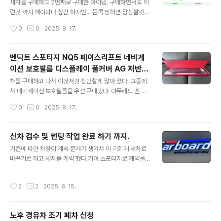
인을 받았구나~~ 라고 마음의 위안을 삼을 수밖에. 날짜
새차를 구매하고 2번째로 구매한 아이템. 구매하면서도 이
잘 지켜가면서 추가 캐시백까지 잘 챙겨야 겠다. 평일 주중
런것 까지 해야되나 싶긴 하지만... 문콕 당하면 맘상할것
에 지산을 가보고, 시즌 마무리쯤 용평도 한번 가보고 즐겁
같아서 일단 구매를 했다. 구성품은 간단히 패드랑 끈, 그리
작성시간
0
0
2025. 8. 17.
게 시즌 보낼 수 ..
고 고리, 보관망으로 구성되어있다. 끈을 패드에 먼저 연결
한 다음 아래와 같이 간단히 부착하면 된다. 자석이 붙어있
어서 부착은 어렵지 않다. 단지 관건은 어떻게 해야 끈처리
벤딕트 스포티지 NQ5 페이스리프트 네비게
를 손쉽게 할수 있을까였다. 우선은 먼저 앞좌석 헤드에 고
이션 보호필름 디스플레이 풀커버 AG 저반사
리를 걸어놓은채로 밖으로 빼서 패드를 부착했다. 뺄때에
글 내용
필름!!!
는 그대로 둘둘 말아서 뒷좌석에 놓긴 했으나 사람이 탈 경
차를 구매하고 나서 이것저것 장만할게 많아 졌다. 그중에
우를 대비해서 좀더 간편한 방법을 생각해봐야 할것 같다.
서 네비게이션 보호필름을 우선 구매했다. 아무래도 맨 처
연결고리를 계속 뺐다 꼈다 하는건 좀 불편한것 같고... 고
음 샀을때 붙어있던 비닐을 떼고 나면 빛 반사가 있을것 같
작성시간
0
0
2025. 8. 17.
리 구멍이 방향에 맞춰서 저 도어가드 윗쪽에 있었으면 뒷
고, 지문도 많이 묻을것 같아서 구매를 하게 됐다. 핸드폰
좌석의자에 걸고 바로 접을때..
사면 겉에 액정 보호 필름 붙이는거랑 비슷한 느낌이랄까?
어떤걸 구매할까 보다가 벤딕트 제품을 보게 되었다. 내가
신차 검수 및 썬팅 작업 완료 하기 까지.
핸드폰 필름으로 자주 쓰는 힐링쉴드랑 협업해서 만든 제
글 내용
기존에 타던 차량이 계속 문제가 생겨서 이 기회에 새차로
품이니 만큼 좋을것 같았다. 그리고 다른 브랜드보다도 저
바꾸기로 하고 새차를 계약 했다.기아 스포티지로 계약을
렴하기도 했다.배송을 받고나니 케이스가 정말 고퀄이었
한후 거의 4개월을 기다려서 드디어 차를 받게 되었다. 차
다. 보호필름 케이스가 이래도 되는건가 싶을 정도로 고급
를 받고 나서 신차 검수 및 썬팅작업, PPF 시공등을 하게
스러웠다. ^^;;필름 부착은 처음에는 그냥 해볼까 하다가 제
작성시간
2
2
2025. 8. 15.
업체에 맡겨서 하게 되었다. 시공은 카보드 레이노 고강점
품 설명에 나온 동영상을 한번 보고나서 쉽게 붙였다. 동영
에서 했다.차가 도착하고 나서 우선 신차 검수를 마쳤다고
상에서 하라는대로 그대로 따라하면 기포..
연락을 받았다.신차 검수 이후에는 썬팅 작업을 해야 하는
노후 경유차 조기 폐차 신청
데 그 전까지 썬팅에 대해서 고민이 많았다. 왜냐하면 생각
글 내용