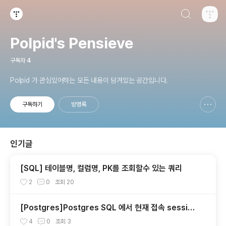
검색하기
티스토리
Polpid's Pensieve
구독자
4
Polpid 가 관심있어하는 모든 내용이 담겨있는 공간입니다.
구독하기
방명록
신고하기 레이어
열기
인기글
[SQL] 테이블명, 컬럼명, PK를 조회할수 있는 쿼리
2
0
조회
20
[Postgres]Postgres SQL 에서 현재 접속 session
확인 및 종료 시키기
4
0
조회
3