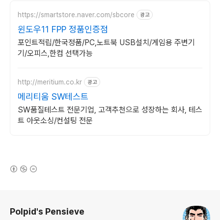
https://smartstore.naver.com/sbcore
광고
윈도우11 FPP 정품인증점
포인트적립/한국정품/PC,노트북 USB설치/게임용 주변기
기/오피스,한컴 선택가능
http://meritium.co.kr
광고
메리티움 SW테스트
SW품질테스트 전문기업, 고객추천으로 성장하는 회사, 테스
트 아웃소싱/컨설팅 전문
(새창열림)
로그 정보
Polpid's Pensieve