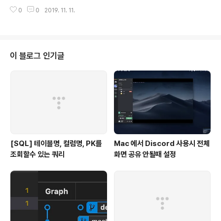
때에 JpaRepository 를 상속해서 사용하는 경우가 많다. 이 JpaRepositor
0
0
2019. 11. 11.
y 를 살펴보면 내부에 이렇게 구현이 되어있다. public interface JpaRepo
sitory extends PagingAndSortingRepository, QueryByExampleE
xecutor { ..... } 그리고 다시 PagingAndSortingRepository 를 살펴보면
다음과 같다. public interface PagingAndSortingRepository extend
s CrudRepository { ..
이 블로그 인기글
[SQL] 테이블명, 컬럼명, PK를
Mac 에서 Discord 사용시 전체
조회할수 있는 쿼리
화면 공유 안될때 설정