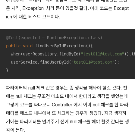
문 처리, Exception 처리 등이 있을것 같다. 아래 코드는 Except
ion 에 대한 테스트 코드이다.
@Test(expected = RuntimeException.class)
public
void
findUserByIdException
()
{

  when(userRepository.findById(
"test011@test.com"
)).t
  userService.findUserById(
"test011@test.com"
);

}
파라메터의 null 체크 같은 경우는 좀 생각을 해봐야 할것 같다. 전
에는 null 체크는 무조건 메소드 내에서 한다라고 생각을 했었는데
그렇게 코드를 짜다보니 Controller 에서 이미 null 체크를 한 파라
메터를 메소드 내부에서 또 체크하는 경우가 생겼다. 지금 생각하
기에는 파라메터를 넘겨주기 전에 null 체크를 해야 할것 같다는 생
각이 든다.