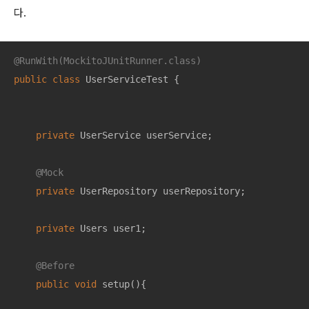
다.
@RunWith(MockitoJUnitRunner.class)
public
class
UserServiceTest
{

private
 UserService userService;

@Mock
private
 UserRepository userRepository;

private
 Users user1;

@Before
public
void
setup
()
{
