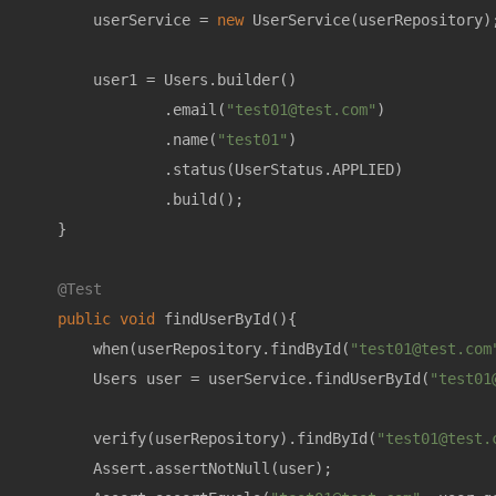
        userService = 
new
 UserService(userRepository);
        user1 = Users.builder()

                .email(
"test01@test.com"
)

                .name(
"test01"
)

                .status(UserStatus.APPLIED)

                .build();

    }

@Test
public
void
findUserById
()
{

        when(userRepository.findById(
"test01@test.com
        Users user = userService.findUserById(
"test01
        verify(userRepository).findById(
"test01@test.
        Assert.assertNotNull(user);
