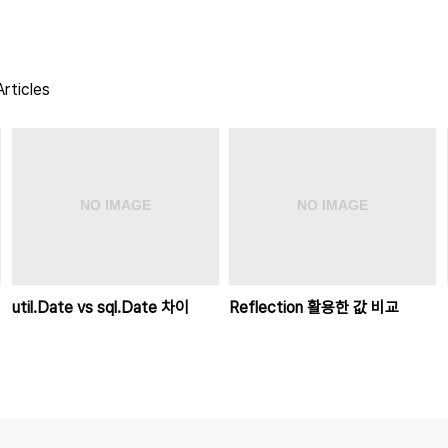
rticles
util.Date vs sql.Date 차이
Reflection 활용한 값 비교