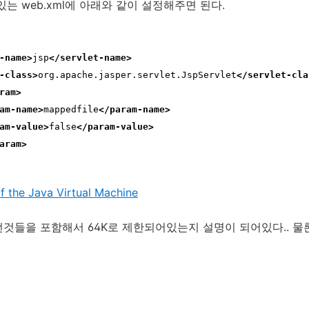
는 web.xml에 아래와 같이 설정해주면 된다.
-name>
jsp
</servlet-name>
-class>
org.apache.jasper.servlet.JspServlet
</servlet-cla
ram>
am-name>
mappedfile
</param-name>
am-value>
false
</param-value>
aram>
of the Java Virtual Machine
것들을 포함해서 64K로 제한되어있는지 설명이 되어있다.. 물