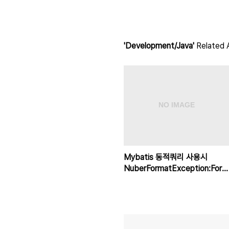
'Development/Java'
Related A
Mybatis 동적쿼리 사용시
NuberFormatException:For
input String 해결방법