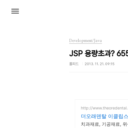
본문 바로가기
Development/Java
JSP 용량초과? 6553
폴피드
2013. 11. 21. 09:15
http://www.theoredental
더오래덴탈 이클립
치과재료, 기공재료, 