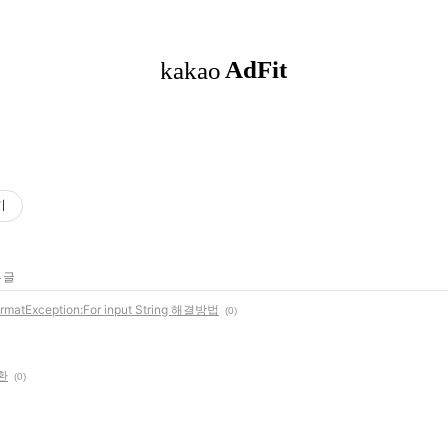
기
 글
tException:For input String 해결방법
(0)
변환
(0)