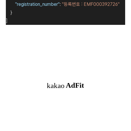
"registration_number"
:
"등록번호 : EMF000392726"
}
]