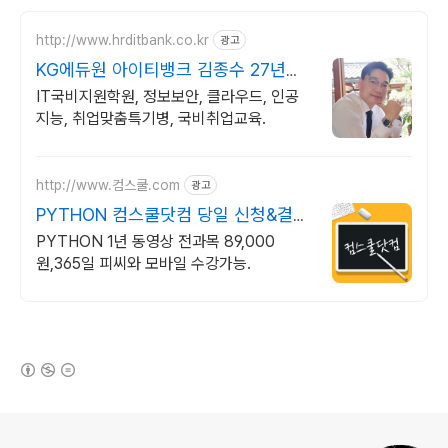
http://www.hrditbank.co.kr
광고
KG에듀원 아이티뱅크 김종수 27년경
력전문가 IT취업상담
IT국비지원학원, 정보보안, 클라우드, 인공
지능, 취업맞춤특기병, 국비취업교육.
http://www.컴스쿨.com
광고
PYTHON 컴스쿨닷컴 당일 신청&결제
시 기프티콘!
PYTHON 1년 동영상 전과목 89,000
원,365일 피씨와 모바일 수강가능.
(새창열림)
로그 정보