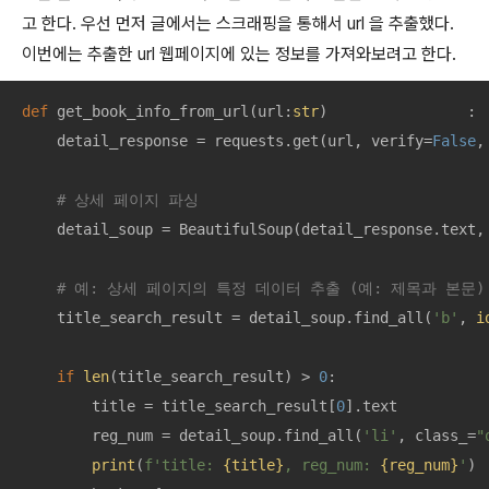
고 한다. 우선 먼저 글에서는 스크래핑을 통해서 url 을 추출했다.
이번에는 추출한 url 웹페이지에 있는 정보를 가져와보려고 한다.
def
get_book_info_from_url
(
url:
str
)                :
    detail_response = requests.get(url, verify=
False
,
# 상세 페이지 파싱
    detail_soup = BeautifulSoup(detail_response.text,
# 예: 상세 페이지의 특정 데이터 추출 (예: 제목과 본문)
    title_search_result = detail_soup.find_all(
'b'
, 
i
if
len
(title_search_result) > 
0
:

        title = title_search_result[
0
].text

        reg_num = detail_soup.find_all(
'li'
, class_=
"
print
(
f'title: 
{title}
, reg_num: 
{reg_num}
'
)
