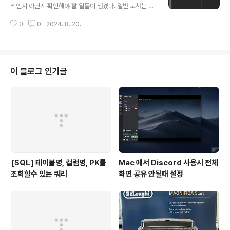
책인지 아닌지 확인해야 할 일들이 생겼다. 일반 도서는 상
관이 없었는데 잡지 같은 경우 구분하기가 상당히 불편했
0
0
2024. 8. 20.
다. 이유는 대여 목록해 잡지의 정보가 제목만 나왔기 때문
이다. 이 잡지가 몇월호인지 확인 해보려면 대출 목록에 들
어가서 상세 내용을 확인해봐야만 했다. 그게 귀찮아서 내
가 빌린 책을 손쉽게 검색 해보자는 취지에서 웹 스크래핑
을 해봤다.아래 코드는 대출 목록페이지에 있는 화면에서
이 블로그 인기글
링크를 가져오는 코드이다. def get_file_list_from_sit
e(data_url: str, cookies: dict): # 세션 객체 생성 ses
sion = requests.Session() # 인증된 세션으로 데이터
요청 re..
[SQL] 테이블명, 컬럼명, PK를
Mac 에서 Discord 사용시 전체
조회할수 있는 쿼리
화면 공유 안될때 설정