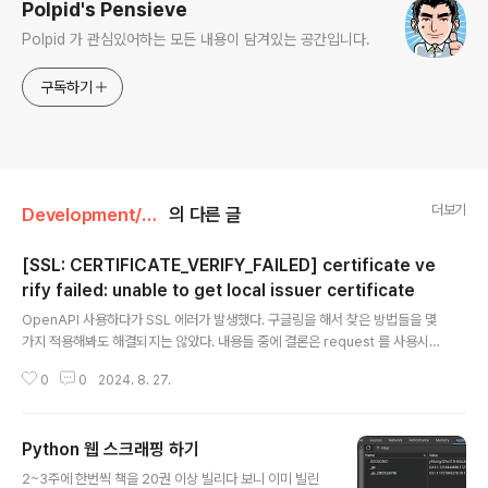
Polpid's Pensieve
Polpid 가 관심있어하는 모든 내용이 담겨있는 공간입니다.
구독하기
더보기
Development/Python
의 다른 글
[SSL: CERTIFICATE_VERIFY_FAILED] certificate ve
rify failed: unable to get local issuer certificate
글 내용
OpenAPI 사용하다가 SSL 에러가 발생했다. 구글링을 해서 찾은 방법들을 몇
가지 적용해봐도 해결되지는 않았다. 내용들 중에 결론은 request 를 사용시 v
erify 를 False 로 해야 한다는 것이었다. 그래서 에러 로그를 다시 봤다. Trac
0
0
2024. 8. 27.
eback (most recent call last): File "c:\workspace\.venv\Lib\site-p
ackages\httpx\_transports\default.py", line 69, in map_httpcore_
exceptions yield File "c:\workspace\.venv\Lib\site-packages\htt
Python 웹 스크래핑 하기
px\_transports\default.py", line 233, in handle_request ..
글 내용
2~3주에 한번씩 책을 20권 이상 빌리다 보니 이미 빌린