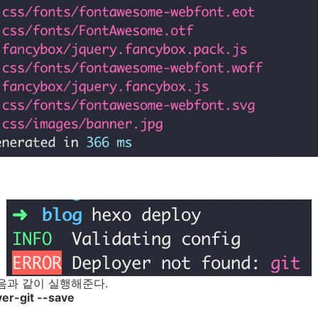
음과 같이 실행해준다.
er-git --save