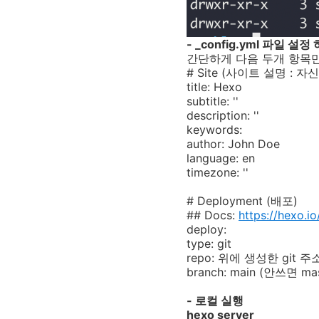
- _config.yml 파일 설정
간단하게 다음 두개 항목
# Site (사이트 설명 :
title
:
Hexo
subtitle
:
''
description
:
''
keywords
:
author
:
John Doe
language
:
en
timezone
:
''
# Deployment (배포)
## Docs:
https://hexo.
deploy
:
type
: git
repo: 위에 생성한 git 
branch: main (안쓰면 m
- 로컬 실행
hexo server