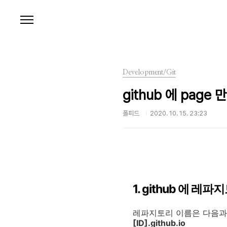
본문 바로가기
Development/Git
github 에 page
폴피드
2020. 10. 15. 23:23
1. github 에 레
레파지토리 이름은 다음과
[ID].github.io