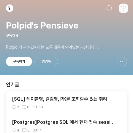
검색하기
티스토리
Polpid's Pensieve
구독자
4
Polpid 가 관심있어하는 모든 내용이 담겨있는 공간입니다.
구독하기
방명록
신고하기 레이어
열기
인기글
[SQL] 테이블명, 컬럼명, PK를 조회할수 있는 쿼리
2
0
조회
18
[Postgres]Postgres SQL 에서 현재 접속 session
확인 및 종료 시키기
4
0
조회
4