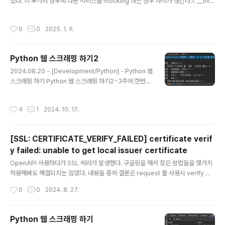
있다. 이 두가지 경우에 다른 서비스를 mocking 하는 경우 차이가 생긴다.1. __init_
_에서 서비스를 정의하는 경우 (Dependency Injection) - 서비스 객체를 클래스
외부에서 생성하고, 인스턴스 생성 시 __init__을 통해 주입한다.- 테스트에서 의존
작성시간
0
0
2025. 1. 9.
성을 쉽게 교체할 수 있다.- Mocking이 간단하며, 클래스 내에서 서비스가 직접 호
출되더라도 Mock을 주입할 수 있다.# app/services.pyclass DependencyS
ervice: def get_data(self): return {"key": "real_value"}class MyServic
Python 웹 스크래핑 하기2
e: d..
글 내용
2024.08.20 - [Development/Python] - Python 웹
스크래핑 하기 Python 웹 스크래핑 하기2~3주에 한번씩
책을 20권 이상 빌리다 보니 이미 빌린 책인지 아닌지 확
인해야 할 일들이 생겼다. 일반 도서는 상관이 없었는데 잡
작성시간
4
1
2024. 10. 17.
지 같은 경우 구분하기가 상당히 불편했다. 이유는 대여 목
록해blusky10.tistory.com 기존 글에 이어서 웹 스크래
핑 한 정보를 다시 한번 더 가공해보려고 한다. 우선 먼저
[SSL: CERTIFICATE_VERIFY_FAILED] certificate verif
글에서는 스크래핑을 통해서 url 을 추출했다. 이번에는 추
y failed: unable to get local issuer certificate
출한 url 웹페이지에 있는 정보를 가져와보려고 한다. def
글 내용
get_book_info_from_url(url:str) : detail_respons
OpenAPI 사용하다가 SSL 에러가 발생했다. 구글링을 해서 찾은 방법들을 몇가지
e = requests.get(u..
적용해봐도 해결되지는 않았다. 내용들 중에 결론은 request 를 사용시 verify 를
False 로 해야 한다는 것이었다. 그래서 에러 로그를 다시 봤다. Traceback (mos
작성시간
0
0
2024. 8. 27.
t recent call last): File "c:\workspace\.venv\Lib\site-packages\httpx\_t
ransports\default.py", line 69, in map_httpcore_exceptions yield File
"c:\workspace\.venv\Lib\site-packages\httpx\_transports\default.py",
Python 웹 스크래핑 하기
line 233, in handle_request ..
글 내용