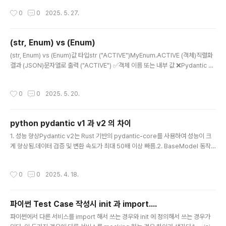
다. 보통 다음과 같이 body 를 전달할 때 에러가 난다.requests.post(..., data=j
작성시간
0
0
2025. 5. 27.
son.dumps(model.dict())) 1. model.json() 사용하기 ← 가장 쉽고 깔끔한 해
결책import requestsfrom models import MyRequestModel # BaseMo
del 상속 클래스from uuid import uuid4payload = MyRequestModel(..
(str, Enum) vs (Enum)
글 내용
(str, Enum) vs (Enum)값 타입str ("ACTIVE")MyEnum.ACTIVE (객체)직렬화
결과 (JSON)문자열로 출력 ("ACTIVE") ✅객체 이름 또는 내부 값 ❌Pydantic 호
환성FastAPI에서 자동 문자열 직렬화 ✅직렬화/역직렬화 불편함 ❌SQLAlchemy
Enum 컬럼 저장값문자열로 바로 저장 가능 ✅내부적으로 enum.name 저장 (변환
작성시간
0
0
2025. 5. 20.
필요)코드 비교 from enum import Enumclass Status(str, Enum): ACTIVE
= "active" INACTIVE = "inactive"print(Status.ACTIVE) # "active"print(S
tatus.ACTIVE.value) # "active"pri..
python pydantic v1 과 v2 의 차이
글 내용
1. 성능 향상Pydantic v2는 Rust 기반의 pydantic-core를 사용하여 성능이 크
게 향상됨.데이터 검증 및 변환 속도가 최대 50배 이상 빠름.2. BaseModel 동작
방식 변경v1: BaseModel의 속성에 직접 접근하면 원본 데이터 유지됨.v2: 내부적
으로 __pydantic_private__을 활용하여 데이터 변환이 더 명확해짐.from pyda
작성시간
0
0
2025. 4. 18.
ntic import BaseModelclass User(BaseModel): name: str age: intuser
= User(name="Alice", age="25")print(user.age) # v1: 25 (자동 변환) / v
2: 25 (동일하지만 내부 구조가 변경됨)3. 새로운 ConfigDict 방식v1: ..
파이썬 Test Case 작성시 init 과 import....
글 내용
파이썬에서 다른 서비스를 import 해서 쓰는 경우와 init 에 정의해서 쓰는 경우가