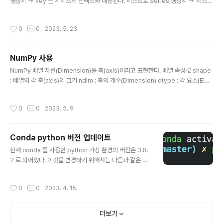
생성시 -> key 는 시리즈의 인덱스와 대응된다. 리스트로 Series 생성시 -> 리스
트의 인덱스가 시리즈의 인덱스로 대응된다. dict_data = {'a':1,'b':2,'c':3} series
_data=pd.Series(dict_data) a 1 b 2 c 3 list_data = ['2022-10-11',3.14,'A
작성시간
0
0
2023. 5. 23.
BC',100,True] series_data1=pd.Series(list_data) 0 2022-10-11 1 3.14
2 ABC 3 100 4 True 데이터프레임(DataFrame) 행과 열로 만들어지는 2차원
배열 형태 열은 각각의 시리즈 객체이다. key 값이 열 이름이 된다. dic..
NumPy 사용
글 내용
NumPy 배열 차원(Dimension)을 축(axis)이라고 표현한다. 배열 속성값 shape
: 배열의 각 축(axis)의 크기 ndim : 축의 개수(Dimension) dtype : 각 요소(Ele
ment)의 타입 itemsize : 각 요소(Element)의 타입의 bytes 크기 size : 전체 요
소(Element)의 개수 배열 생성 np.array 이용 : 튜플이나 List 입력 print(np.arra
작성시간
0
0
2023. 5. 9.
y([2,3,4])) [2 3 4] np.zeros(shape) : 0 으로 구성된 N 차원 배열 생성 print(n
p.zeros((3,4))) [[0. 0. 0. 0.] [0. 0. 0. 0.] [0. 0. 0. 0.]] np.ones(shape) : 1
로 구성된 N차원 배열 생성 prin..
Conda python 버전 업데이트
글 내용
현재 conda 를 사용한 python 가상 환경의 버전은 3.8.
2 로 되어있다. 이것을 변경하기 위해서는 다음과 같은 절
차를 거친다. 1. 설치 가능한 python 버전 확인 conda s
earch python 위 명령어를 사용하면 설치 가능한 pytho
작성시간
0
0
2023. 4. 15.
n 버전을 확인 할 수 있다. 2. python 설치 conda install
python=버전 3. 가상환경 재접속 가상환경을 deactivat
e 하고 다시 activate 하면 파이썬 버전이 변경되어있다.
더보기