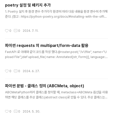
s.environ["AZURE_CLIENT_SECRET"] = ''cl..
poetry 설정 및 패키지 추가
글 내용
1. Poetry 설치 후 환경 변수 추가각각 환경에 따라 다음 내용을 환경 변수에 추가해
준다. (참고 : https://python-poetry.org/docs/#installing-with-the-offici
al-installer)$HOME/.local/bin on Unix.%APPDATA%\Python\Scripts on
Windows.$POETRY_HOME/bin if $POETRY_HOME is set.또는~/Librar
작성시간
0
0
2024. 7. 11.
y/Application Support/pypoetry/venv/bin/poetry on MacOS.~/.local/s
hare/pypoetry/venv/bin/poetry on Linux/Unix.%APPDATA%\pypoetry
\venv\Scripts\poetry on Wind..
파이썬 requests 의 multipart/form-data 활용
글 내용
FastAPI 로 아래와 같이 코드를 작성 했다.@router.post( "/v1/file", name="U
pload File",)def upload_file( name: Annotated[str, Form()], language:
Annotated[str, Form()], file: Annotated[UploadFile, Form()]):그리고 이 A
PI 를 호출 하기위해 Test 코드를 작성했는데 아래와 같이 작성을 했다.def test_fil
작성시간
0
0
2024. 6. 27.
e_upload(self): file: UploadFile = open("./테스트.txt", "rb") # curl 명령에
필요한 헤더 설정 headers = { "token": "XXXXXXXX", "..
파이썬 문법 - 클래스 정의 (ABCMeta, object)
글 내용
ABCMetaPython에서 클래스를 정의할 때, metaclass=ABCMeta 옵션을 사용
하면 해당 클래스를 추상 클래스(abstract class)로 만들 수 있다. 추상 클래스는
일반 클래스와 달리 인스턴스화 될 수 없고, 추상 메서드만을 가질 수 있다.추상 클래
스는 ABCMeta라는 내장 클래스를 사용하여 구현된다. ABCMeta는 Python 표
작성시간
0
0
2024. 5. 30.
준 라이브러리의 abc 모듈에 포함되어 있으며, 추상 클래스 및 추상 메서드를 지원