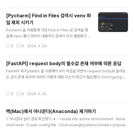
하기 위한 메터 클래스이다. from abc import ABCMeta, abstractmethodcla
ss MyAbstractClass(metaclass=ABCMeta): @abstractmethod def my
[Pycharm] Find in Files 검색시 venv 파
_abstract_method(self): ..
일 제외 시키기
글 내용
Pycharm 을 사용할때 가끔 Find in Files 로 검색을 했
을때 venv 폴더 하위의 내용까지 검색이 되서 불편함이 있
었다. 어떻게 하면 제외 시킬수 있을지 찾다가 방법을 찾았
작성시간
0
0
2024. 4. 24.
다.먼저 session 이란 키워드로 검색을 해봤다. 이 키워드
는 많이 사용되는 키워드 이기 때문에 라이브러리 안에서
도 많이 발견이 된다. 정작 내가 직접 작성한 코드에는 어떻
[FastAPI] request body의 필수값 존재 여부에 따른 응답
게 되어있는지 찾기가 힘들다.우선 첫번째 방법으로 .venv
글 내용
FastAPI 와 Pydantic 을 이용해서 API 작성을 하면서 request body로 들어오
폴더를 선택한후 나오는 콘텍스트 메뉴에서 Mark Direct
는 값의 존재 유무에 따라서 어떻게 세팅 되는지 확인이 필요했다. from typing im
ory As 메뉴로 가서 .venv 를 exclude 해준다.그리고
port Union from fastapi import FastAPI from pydantic import BaseMo
나서 검색을 해보면 아래와 같이 내가 작성한 파일들에서
del app = FastAPI() class Item(BaseModel): name: str price: float is_o
만 검색이 된다.두번째 방법으로는 Settings > Project
작성시간
0
0
2024. 3. 20.
ffer: bool | None = True address: str = "seoul" address1: str | None =
> Project Struc..
None @app.post("/items") def insert_item(item: Item): return item 아
주 간단한 API 이다. name..
맥(Mac)에서 아나콘다(Anaconda) 제거하기
글 내용
1. 아나콘다 설치 경로 확인하기 ➜ ~ conda info active environment : None
shell level : 0 user config file : /Users/sanghyunkim/.condarc populat
ed config files : conda version : 23.3.1 conda-build version : 3.23.3 p