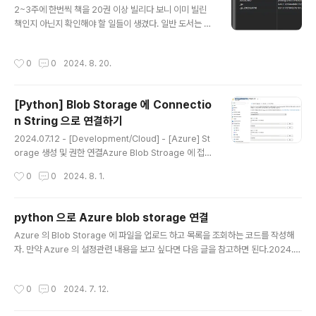
2~3주에 한번씩 책을 20권 이상 빌리다 보니 이미 빌린
책인지 아닌지 확인해야 할 일들이 생겼다. 일반 도서는 상
관이 없었는데 잡지 같은 경우 구분하기가 상당히 불편했
다. 이유는 대여 목록해 잡지의 정보가 제목만 나왔기 때문
작성시간
0
0
2024. 8. 20.
이다. 이 잡지가 몇월호인지 확인 해보려면 대출 목록에 들
어가서 상세 내용을 확인해봐야만 했다. 그게 귀찮아서 내
가 빌린 책을 손쉽게 검색 해보자는 취지에서 웹 스크래핑
[Python] Blob Storage 에 Connectio
을 해봤다.아래 코드는 대출 목록페이지에 있는 화면에서
n String 으로 연결하기
링크를 가져오는 코드이다. def get_file_list_from_sit
글 내용
e(data_url: str, cookies: dict): # 세션 객체 생성 ses
2024.07.12 - [Development/Cloud] - [Azure] St
sion = requests.Session() # 인증된 세션으로 데이터
orage 생성 및 권한 연결Azure Blob Stroage 에 접근
요청 re..
하기 위한 두번째로는 엑세스 키로 접근하는 방법이 있다.
작성시간
0
0
2024. 8. 1.
이 방법은 먼저 설명한 방법보다는 간단하다. 스토리지 계
정에 들어가보면 보안 + 네트워킹 메뉴에 액세스 키 라는
메뉴가 있다.화면에 보이는 연결 문자열의 값을 가지고 Bl
python 으로 Azure blob storage 연결
obServiceClient 를 생성할 수 있다.connection_stri
글 내용
Azure 의 Blob Storage 에 파일을 업로드 하고 목록을 조회하는 코드를 작성해
ng = ""blob_service_client = BlobServiceClient.f
자. 만약 Azure 의 설정관련 내용을 보고 싶다면 다음 글을 참고하면 된다.2024.0
rom_connection_string(connection_string)conta
7.12 - [Development/Cloud] - [Azure] Storage 생성 및 권한 연결import
iner_client = blob_service_client.get_container_
osfrom unittest import TestCasefrom azure.identity import DefaultAz
clie..
작성시간
0
0
2024. 7. 12.
ureCredentialfrom azure.storage.blob import BlobServiceClientos.e
nviron["AZURE_CLIENT_ID"] = ''os.environ["AZURE_TENANT_ID"] = ''o