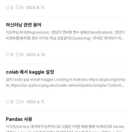
ython version : 3.10.10.final.0 virtual packages : __archspec=1=x86_6
작성시간
2
0
2023. 8. 11.
4 __osx=10.16=0 __unix=0=0 base environment : /usr/local/anaconda
3 (writable) conda av data dir : /usr/local/anaconda3/etc/conda..
머신러닝 관련 용어
글 내용
지도학습 회귀(Regression) : 정답이 연속형 변수 분류(Classification) : 정답이
비연속형(범주형) 변수 비지도 학습 군집분석(Clustering) : 주어진 데이터가 어떻
게 구성되어있는지. 강화학습(Reinforcement Learning) : 행동에 따른 보상을
최대화 시키는 방법 선형회귀(Linear Regression) 예측값을 직선으로 표현하는
작성시간
0
0
2023. 6. 12.
모델 실제 값을 잘 예측하는것을 목표로 한다. Classification 과 Clustering 의 차
이 Classification 은 새로운 데이터를 알고있는 레이블에 포함시키는것. 정해진 그
룹의 데이터를 파악하여 특징을 찾아 새로운 데이터를 정해진 그룹에 포함시키는것.
colab 에서 kaggle 설정
Clustering 은 데이터의 패턴을 찾아 그룹을 만들어 내..
글 내용
설치 !sudo pip install kaggle Looking in indexes: https://pypi.org/simp
le, https://us-python.pkg.dev/colab-wheels/public/simple/ Collecting
kaggle Downloading kaggle-1.5.13.tar.gz (63 kB) ━━━━━━━━━
━━━━━━━━━━━━━━━━━━━━━━━━━━━━━━━
작성시간
0
0
2023. 6. 7.
63.3/63.3 kB 4.4 MB/s eta 0:00:00 Successfully built kaggle Installing
collected packages: kaggle Successfully installed kaggle-1.5.13 kag
gle api 받기 kaggle 로그인 > profile >..
Pandas 사용
글 내용
시리즈(Series) 데이터가 순차적으로 나열된 1차원 배열 형태 딕셔터리로 Series