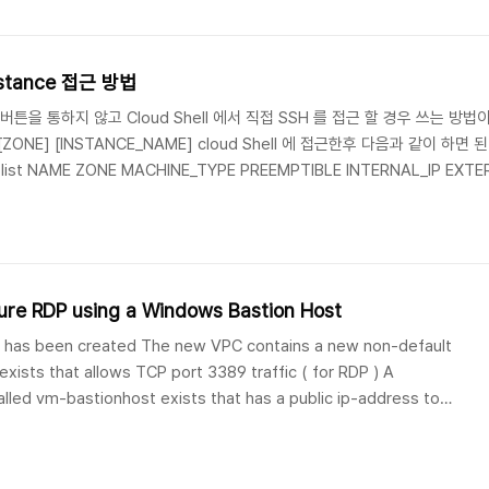
Instance 접근 방법
 버튼을 통하지 않고 Cloud Shell 에서 직접 SSH 를 접근 할 경우 쓰는 방법이다.
ne [ZONE] [INSTANCE_NAME] cloud Shell 에 접근한후 다음과 같이 하면 된
s list NAME ZONE MACHINE_TYPE PREEMPTIBLE INTERNAL_IP EXTE
-1 10.128.0.2 146.148.43.62 RUNNING 그리고 위에 명령어처럼 아래와 같이 
ure RDP using a Windows Bastion Host
 has been created The new VPC contains a new non-default
e exists that allows TCP port 3389 traffic ( for RDP ) A
led vm-bastionhost exists that has a public ip-address to
all rule applies. A Windows compute instance called vm-
ot have a public ip-address..