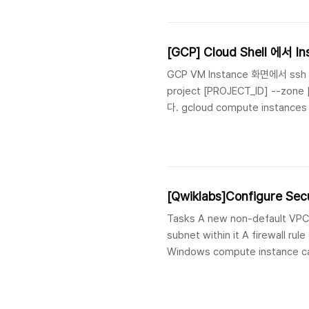
[GCP] Cloud Shell 에서 
GCP VM Instance 화면에서 ssh
project [PROJECT_ID] --zo
다. gcloud compute instance
us-central1-a n1-standard
[Qwiklabs]Configure Sec
Tasks A new non-default VPC
subnet within it A firewall rul
Windows compute instance cal
which the TCP port 3389 firew
securehost exists that does n