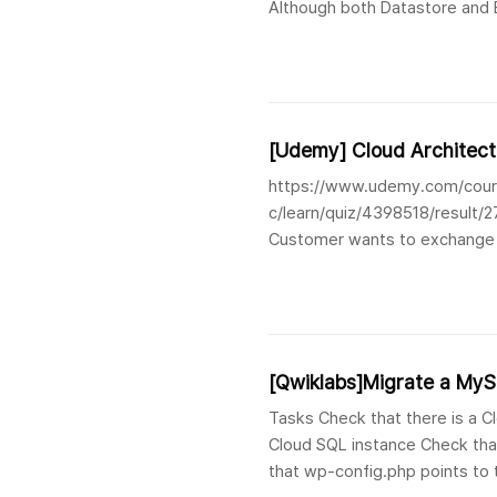
Although both Datastore and B
useful for high-speed analytic
[Udemy] Cloud Architec
https://www.udemy.com/cours
c/learn/quiz/4398518/result
Customer wants to exchange o
migrate relational database t
[Qwiklabs]Migrate a My
Tasks Check that there is a C
Cloud SQL instance Check tha
that wp-config.php points to 