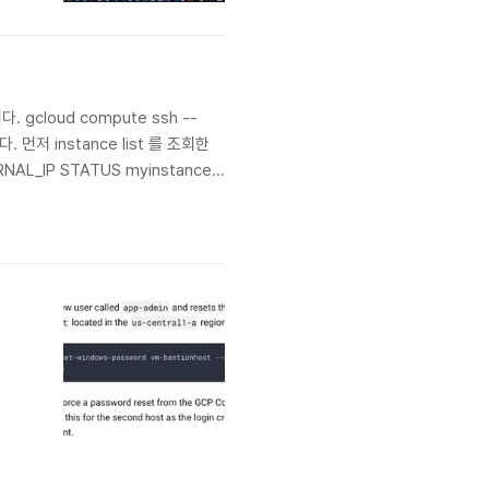
 gcloud compute ssh --
다. 먼저 instance list 를 조회한
RNAL_IP STATUS myinstance
접근을..